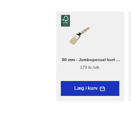
50 mm - Jumbopensel kort –
Flügger Excellence Series
179 kr./stk.
Læg i kurv