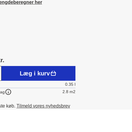
ængdeberegner her
r.
Læg i kurv
0.35 l
2.8 m2
lag
ste køb.
Tilmeld vores nyhedsbrev