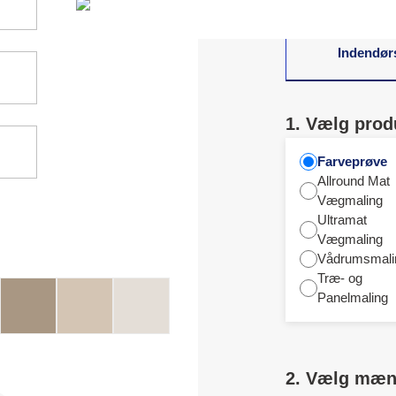
Indendør
1. Vælg prod
Farveprøve
Allround Mat
Vægmaling
Ultramat
Vægmaling
Vådrumsmali
Træ- og
Panelmaling
2. Vælg mæ