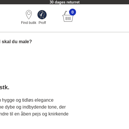
30 dages returret
0
Find butik
Proff
 skal du male?
stk.
m hygge og tidløs elegance
ne dybe og indbydende tone, der
ndre til en åben pejs og knirkende