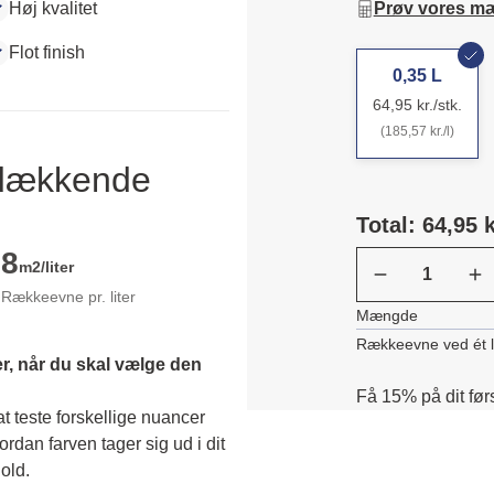
Høj kvalitet
Prøv vores m
Flot finish
0,35 L
64,95 kr./stk.
(185,57 kr./l)
ldækkende
Total: 64,95 k
8
m2/liter
Rækkeevne pr. liter
Mængde
Rækkeevne ved ét 
r, når du skal vælge den 
Få 15% på dit før
 teste forskellige nuancer 
dan farven tager sig ud i dit 
old. 