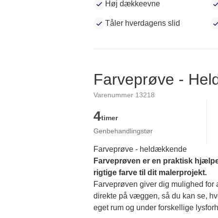
Høj dækkeevne
Tåler hverdagens slid
Farveprøve - He
Varenummer 13218
4
timer
Genbehandlingstør
Farveprøve - heldækkende
Farveprøven er en praktisk hjælpe
rigtige farve til dit malerprojekt.
Farveprøven giver dig mulighed for at
direkte på væggen, så du kan se, hvor
eget rum og under forskellige lysforh