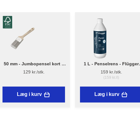
50 mm - Jumbopensel kort –
1 L - Penselrens - Flügger
Flügger Pro Series
Fluren 59
129 kr./stk.
159 kr./stk.
(159 kr./l)
Læg i kurv
Læg i kurv