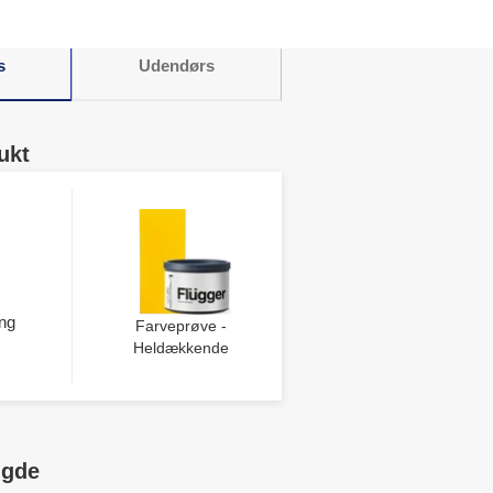
s
Udendørs
ukt
ng
Farveprøve -
Heldækkende
ngde