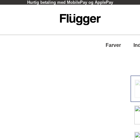
Hurtig betaling med MobilePay og ApplePay
Farver
In