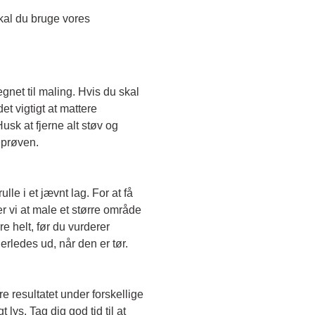
Skal du teste en transparent farve, skal du bruge vores 
egnet til maling. Hvis du skal 
t vigtigt at mattere 
sk at fjerne alt støv og 
eprøven. 
le i et jævnt lag. For at få 
r vi at male et større område 
e helt, før du vurderer 
erledes ud, når den er tør. 
e resultatet under forskellige 
lys. Tag dig god tid til at 