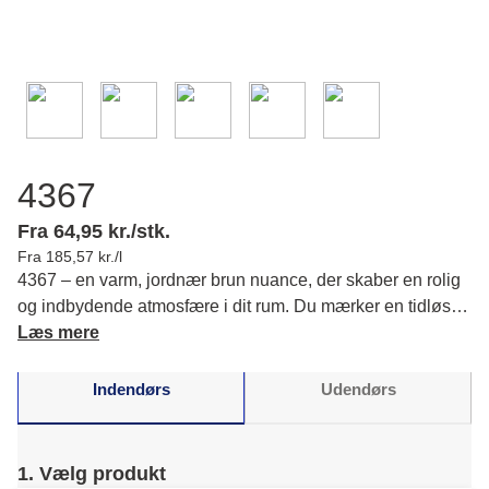
4367
Fra 64,95 kr./stk.
Fra 185,57 kr./l
4367 – en varm, jordnær brun nuance, der skaber en rolig
og indbydende atmosfære i dit rum. Du mærker en tidløs
elegance med en delikat gylden glød, som fremhæver
Læs mere
materialer og tekstiler smukt.
Indendørs
Udendørs
1. Vælg produkt