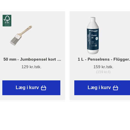
50 mm - Jumbopensel kort –
1 L - Penselrens - Flügger
Flügger Pro Series
Fluren 59
129 kr./stk.
159 kr./stk.
(159 kr./l)
Læg i kurv
Læg i kurv