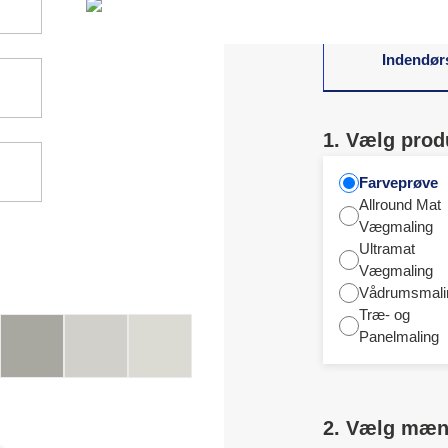
Indendør
1. Vælg prod
Farveprøve
Allround Mat
Vægmaling
Ultramat
Vægmaling
Vådrumsmali
Træ- og
Panelmaling
2. Vælg mæ