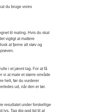
Skal du teste en transparent farve, skal du bruge vores 
egnet til maling. Hvis du skal 
t vigtigt at mattere 
sk at fjerne alt støv og 
eprøven. 
le i et jævnt lag. For at få 
r vi at male et større område 
e helt, før du vurderer 
erledes ud, når den er tør. 
e resultatet under forskellige 
lys. Tag dig god tid til at 