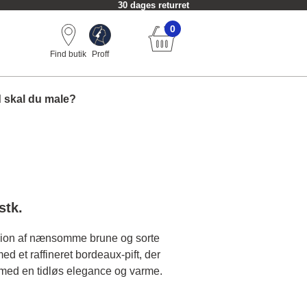
30 dages returret
0
Find butik
Proff
 skal du male?
stk.
usion af nænsomme brune og sorte
med et raffineret bordeaux-pift, der
 med en tidløs elegance og varme.