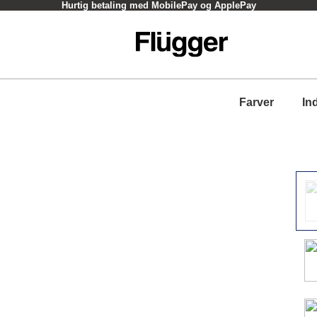
Hurtig betaling med MobilePay og ApplePay
Farver
In