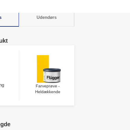
s
Udendørs
ukt
ng
Farveprøve -
Heldækkende
ngde