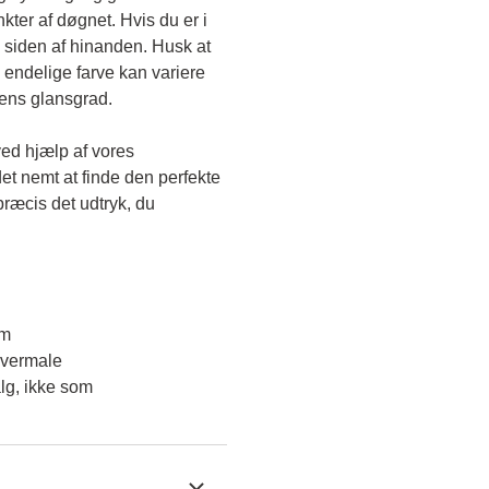
kter af døgnet. Hvis du er i 
 siden af hinanden. Husk at 
endelige farve kan variere 
gens glansgrad.
ved hjælp af vores 
et nemt at finde den perfekte 
ræcis det udtryk, du 
em
overmale
lg, ikke som