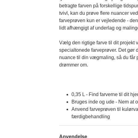
betragte farven på forskellige tidspun
tvivl, kan du prøve flere nuancer ved
farveprøven kun er vejledende - den 
lidt afhængigt af underlag og malin
Vælg den rigtige farve til dit projekt 
specialtonede farveprøver. Det gør d
nuance til din vægmaling, så du får p
drømmer om.
0,35 L - Find farverne til dit hj
Bruges inde og ude - Nem at 
Anvend farveprøven til kulørva
færdigbehandling
Anvendelse