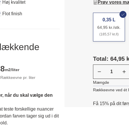
Høj kvalitet
Prøv vores m
Flot finish
0,35 L
64,95 kr./stk.
(185,57 kr./l)
ldækkende
Total: 64,95 k
8
m2/liter
Rækkeevne pr. liter
Mængde
Rækkeevne ved ét 
r, når du skal vælge den 
Få 15% på dit før
 teste forskellige nuancer 
dan farven tager sig ud i dit 
old. 