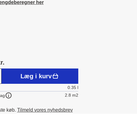
ængdeberegner her
r.
Læg i kurv
0.35 l
2.8 m2
lag
ste køb.
Tilmeld vores nyhedsbrev