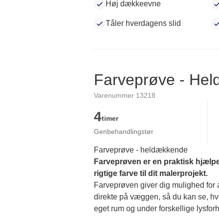
Høj dækkeevne
Tåler hverdagens slid
Farveprøve - He
Varenummer 13218
4
timer
Genbehandlingstør
Farveprøve - heldækkende
Farveprøven er en praktisk hjælpe
rigtige farve til dit malerprojekt.
Farveprøven giver dig mulighed for at
direkte på væggen, så du kan se, hvor
eget rum og under forskellige lysforh