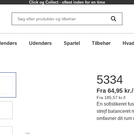
Click og Collect - oftest inden for en time
dendørs
Udendørs
Spartel
Tilbehør
Hvad
5334
Fra 64,95 kr./
Fra 185,57 kr./l
En sofistikeret f
strejf balanceret 
omfavner dit rum