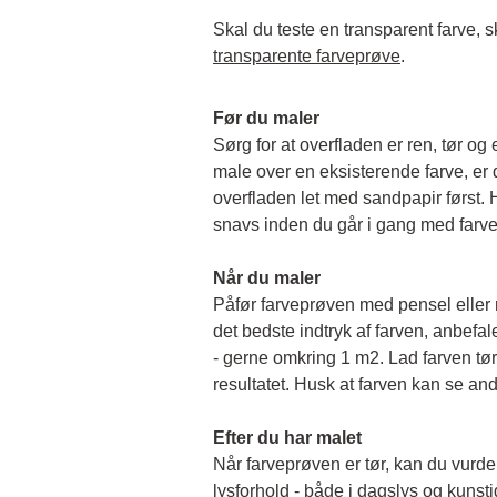
transparente farveprøve
.
Før du maler
Sørg for at overfladen er ren, tør og 
male over en eksisterende farve, er de
overfladen let med sandpapir først. Hu
snavs inden du går i gang med farv
Når du maler
Påfør farveprøven med pensel eller rul
det bedste indtryk af farven, anbefale
- gerne omkring 1 m2. Lad farven tørr
resultatet. Husk at farven kan se and
Efter du har malet
Når farveprøven er tør, kan du vurder
lysforhold - både i dagslys og kunstigt 