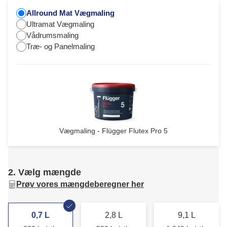
Allround Mat Vægmaling
Ultramat Vægmaling
Vådrumsmaling
Træ- og Panelmaling
Vægmaling - Flügger Flutex Pro 5
2. Vælg mængde
Prøv vores mængdeberegner her
0,7 L
2,8 L
9,1 L