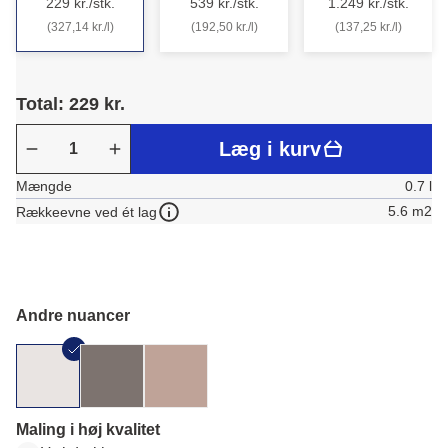
229 kr./stk.
539 kr./stk.
1.249 kr./stk.
(327,14 kr./l)
(192,50 kr./l)
(137,25 kr./l)
Total: 229 kr.
Læg i kurv
Mængde
0.7 l
5.6 m2
Rækkeevne ved ét lag
Andre nuancer
Maling i høj kvalitet