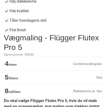
Høj dækkeevne
Høj kvalitet
Tåler hverdagens slid
Flot finish
Vægmaling - Flügger Flutex
Pro 5
Varenummer 30840
4
Genbehandlingstør
timer
5
Mat
Glans
8
Rækkeevne pr. liter
m2/liter
Du skal vælge Flügger Flutex Pro 5, hvis du vil male 
med en svanemærket, mat maling som dækker rigtigt 