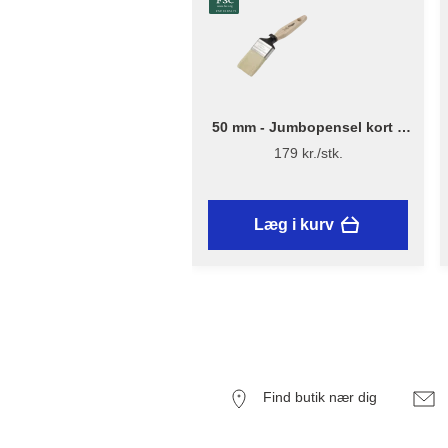
50 mm - Jumbopensel kort –
Flügger Excellence Series
179 kr./stk.
Læg i kurv
Find butik nær dig