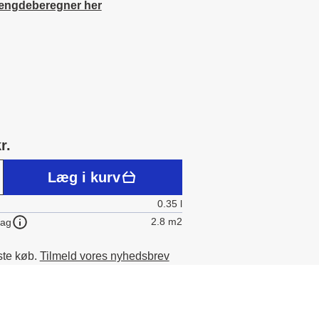
ængdeberegner her
r.
Læg i kurv
0.35 l
2.8 m2
lag
ste køb.
Tilmeld vores nyhedsbrev