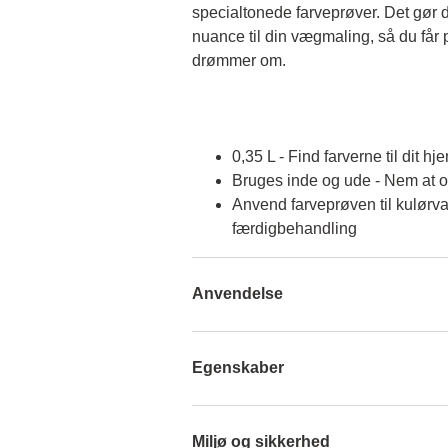
specialtonede farveprøver. Det gør d
nuance til din vægmaling, så du får p
drømmer om.
0,35 L - Find farverne til dit hj
Bruges inde og ude - Nem at 
Anvend farveprøven til kulørva
færdigbehandling
Anvendelse
Egenskaber
Miljø og sikkerhed