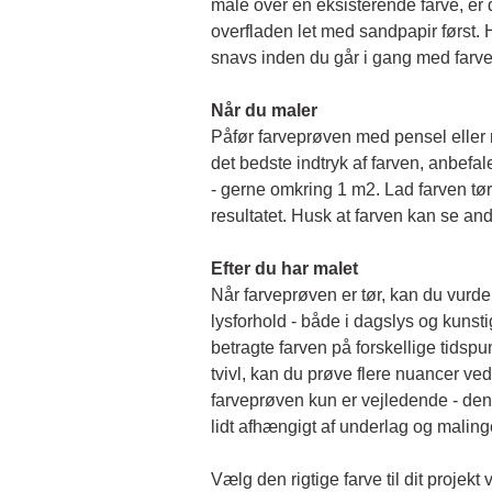
male over en eksisterende farve, er de
overfladen let med sandpapir først. Hu
snavs inden du går i gang med farv
Når du maler
Påfør farveprøven med pensel eller rul
det bedste indtryk af farven, anbefale
- gerne omkring 1 m2. Lad farven tørr
resultatet. Husk at farven kan se and
Efter du har malet
Når farveprøven er tør, kan du vurder
lysforhold - både i dagslys og kunstigt 
betragte farven på forskellige tidspun
tvivl, kan du prøve flere nuancer ved
farveprøven kun er vejledende - den 
lidt afhængigt af underlag og malin
Vælg den rigtige farve til dit projekt 