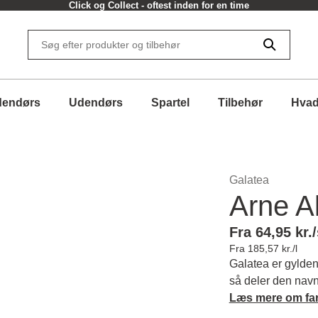
Click og Collect - oftest inden for en time
dendørs
Udendørs
Spartel
Tilbehør
Hvad
Galatea
Arne A
Fra 64,95 kr./
Fra 185,57 kr./l
Galatea er gylden
så deler den navn
uregelmæssige må
Læs mere om fa
opmærksomhed som