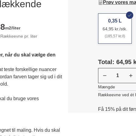
ldækkende
Prøv vores m
0,35 L
8
m2/liter
64,95 kr./stk.
Rækkeevne pr. liter
(185,57 kr./l)
r, når du skal vælge den 
Total: 64,95 k
 teste forskellige nuancer 
dan farven tager sig ud i dit 
old. 
Mængde
Rækkeevne ved ét 
Skal du teste en transparent farve, skal du bruge vores 
Få 15% på dit før
egnet til maling. Hvis du skal 