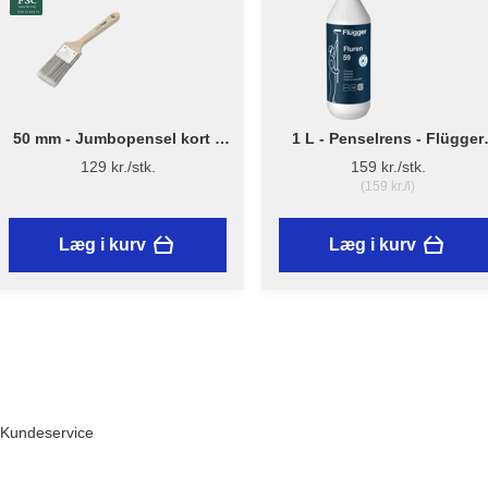
50 mm - Jumbopensel kort –
1 L - Penselrens - Flügger
Flügger Pro Series
Fluren 59
129 kr./stk.
159 kr./stk.
(159 kr./l)
Læg i kurv
Læg i kurv
Kundeservice