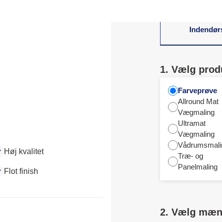
10 farver skabt i
designvirksomh
Indendør
1. Vælg prod
Farveprøve
Allround Mat
Vægmaling
Ultramat
Vægmaling
Vådrumsmali
Høj kvalitet
Træ- og
Panelmaling
Flot finish
2. Vælg mæ