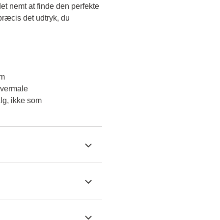
et nemt at finde den perfekte 
ræcis det udtryk, du 
em
overmale
lg, ikke som