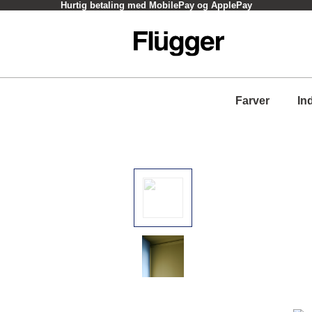
Hurtig betaling med MobilePay og ApplePay
Farver
In