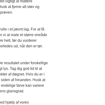
t vigtigt at mattere 
sk at fjerne alt støv og 
eprøven. 
le i et jævnt lag. For at få 
r vi at male et større område 
e helt, før du vurderer 
erledes ud, når den er tør. 
e resultatet under forskellige 
lys. Tag dig god tid til at 
kter af døgnet. Hvis du er i 
 siden af hinanden. Husk at 
endelige farve kan variere 
gens glansgrad.
ved hjælp af vores 