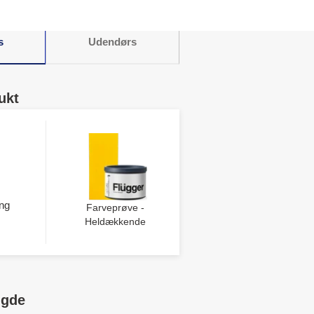
 samarbejde med
eden ARNE AKSEL.
s
Udendørs
ukt
ng
Farveprøve -
Heldækkende
ngde