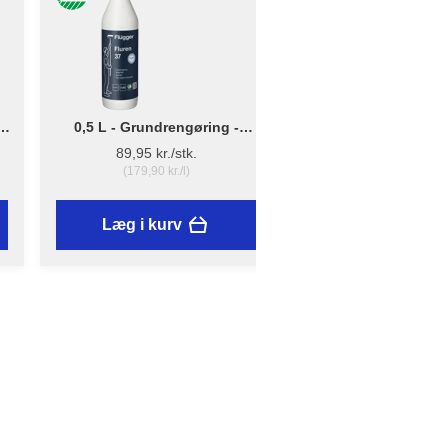
0,5 L - Grundrengøring -
Lille - B: 10cm x D: 
Flügger Fluren 37
12cm - Penselho
89,95 kr./stk.
16,25 kr./stk.
(179,90 kr./l)
Læg i kurv
Læg i kurv