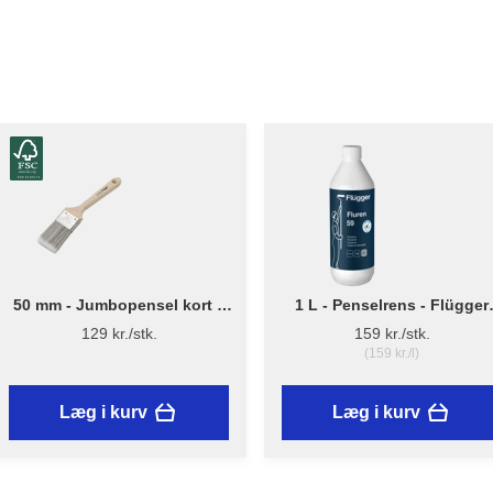
50 mm - Jumbopensel kort –
1 L - Penselrens - Flügger
Flügger Pro Series
Fluren 59
129 kr./stk.
159 kr./stk.
(159 kr./l)
Læg i kurv
Læg i kurv