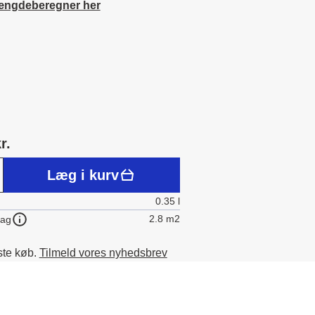
ængdeberegner her
r.
Læg i kurv
0.35 l
2.8 m2
lag
ste køb.
Tilmeld vores nyhedsbrev