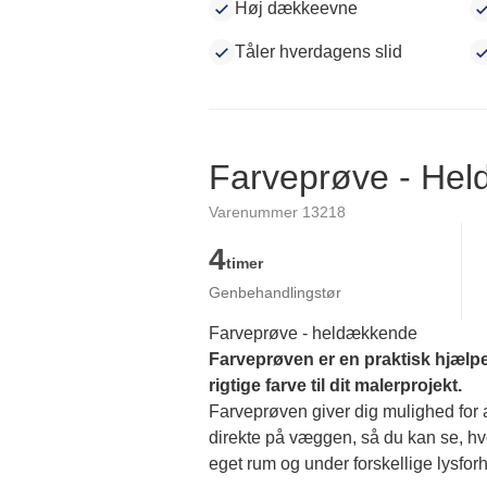
Høj dækkeevne
Tåler hverdagens slid
Farveprøve - He
Varenummer 13218
4
timer
Genbehandlingstør
Farveprøve - heldækkende
Farveprøven er en praktisk hjælpe
rigtige farve til dit malerprojekt.
Farveprøven giver dig mulighed for at
direkte på væggen, så du kan se, hvor
eget rum og under forskellige lysforh