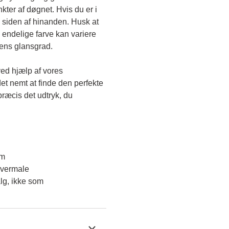
kter af døgnet. Hvis du er i 
 siden af hinanden. Husk at 
endelige farve kan variere 
gens glansgrad.
ved hjælp af vores 
et nemt at finde den perfekte 
ræcis det udtryk, du 
em
overmale
lg, ikke som