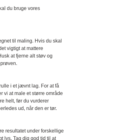
Skal du teste en transparent farve, skal du bruge vores 
egnet til maling. Hvis du skal 
t vigtigt at mattere 
sk at fjerne alt støv og 
eprøven. 
le i et jævnt lag. For at få 
r vi at male et større område 
e helt, før du vurderer 
erledes ud, når den er tør. 
e resultatet under forskellige 
lys. Tag dig god tid til at 