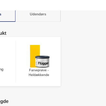
s
Udendørs
ukt
ng
Farveprøve -
Heldækkende
ngde