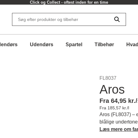
Click og Collect - oftest inden for en time
dendørs
Udendørs
Spartel
Tilbehør
Hvad
FL8037
Aros
Fra 64,95 kr./
Fra 185,57 kr./l
Aros (FL8037) – e
blålige undertoner
en rolig atmosfær
Læs mere om fa
farvens karakter 