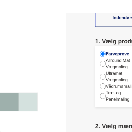
Indendør
1. Vælg prod
Farveprøve
Allround Mat
Vægmaling
Ultramat
Vægmaling
Vådrumsmali
Træ- og
Panelmaling
2. Vælg mæ