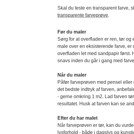
transparente farveprøve
.
Før du maler
Sørg for at overfladen er ren, tør og 
male over en eksisterende farve, er de
overfladen let med sandpapir først. Hu
snavs inden du går i gang med farv
Når du maler
Påfør farveprøven med pensel eller rul
det bedste indtryk af farven, anbefale
- gerne omkring 1 m2. Lad farven tørr
resultatet. Husk at farven kan se and
Efter du har malet
Når farveprøven er tør, kan du vurder
lysforhold - både i dagslys og kunstigt 