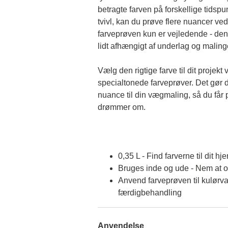
betragte farven på forskellige tidspun
tvivl, kan du prøve flere nuancer ved
farveprøven kun er vejledende - den 
lidt afhængigt af underlag og malin
Vælg den rigtige farve til dit projekt 
specialtonede farveprøver. Det gør d
nuance til din vægmaling, så du får p
drømmer om.
0,35 L - Find farverne til dit hj
Bruges inde og ude - Nem at 
Anvend farveprøven til kulørva
færdigbehandling
Anvendelse