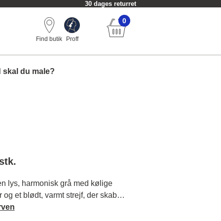
30 dages returret
0
Find butik
Proff
 skal du male?
stk.
n lys, harmonisk grå med kølige
 og et blødt, varmt strejf, der skaber
e i din indretning. Læs mere om
rven
og matchende farver.