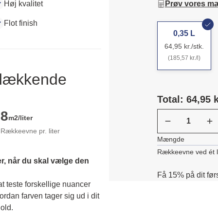
Høj kvalitet
Prøv vores m
Flot finish
0,35 L
64,95 kr./stk.
(185,57 kr./l)
ldækkende
Total: 64,95 k
8
m2/liter
Rækkeevne pr. liter
Mængde
Rækkeevne ved ét 
r, når du skal vælge den 
Få 15% på dit før
 teste forskellige nuancer 
dan farven tager sig ud i dit 
old. 