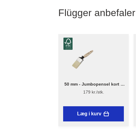
Flügger anbefaler
50 mm - Jumbopensel kort –
Flügger Excellence Series
179 kr./stk.
Læg i kurv