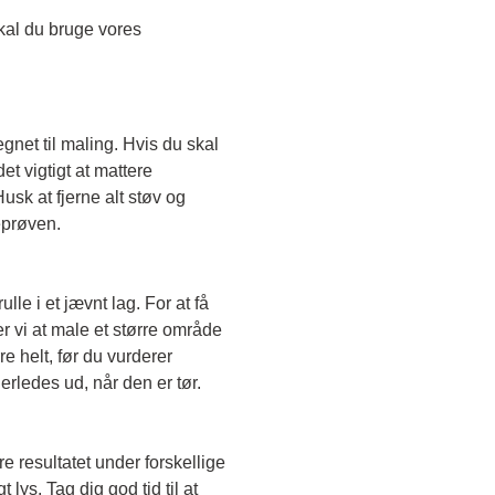
Skal du teste en transparent farve, skal du bruge vores 
egnet til maling. Hvis du skal 
t vigtigt at mattere 
sk at fjerne alt støv og 
eprøven. 
le i et jævnt lag. For at få 
r vi at male et større område 
e helt, før du vurderer 
erledes ud, når den er tør. 
e resultatet under forskellige 
lys. Tag dig god tid til at 