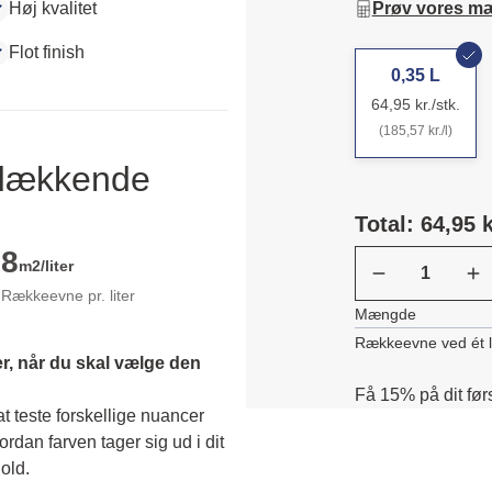
Høj kvalitet
Prøv vores m
Flot finish
0,35 L
64,95 kr./stk.
(185,57 kr./l)
ldækkende
Total: 64,95 k
8
m2/liter
Rækkeevne pr. liter
Mængde
Rækkeevne ved ét 
r, når du skal vælge den 
Få 15% på dit før
 teste forskellige nuancer 
dan farven tager sig ud i dit 
old. 