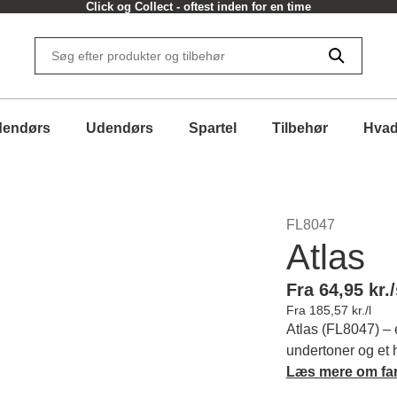
Click og Collect - oftest inden for en time
dendørs
Udendørs
Spartel
Tilbehør
Hvad
FL8047
Atlas
Fra 64,95 kr./
Fra 185,57 kr./l
Atlas (FL8047) – 
undertoner og et h
indretning et ele
Læs mere om fa
farvens karakter 