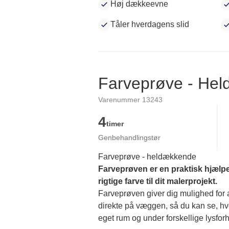
Høj dækkeevne
Tåler hverdagens slid
Farveprøve - He
Varenummer 13243
4
timer
Genbehandlingstør
Farveprøve - heldækkende
Farveprøven er en praktisk hjælpe
rigtige farve til dit malerprojekt.
Farveprøven giver dig mulighed for at
direkte på væggen, så du kan se, hvor
eget rum og under forskellige lysforh