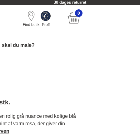
30 dages returret
0
Find butik
Proff
 skal du male?
stk.
en rolig grå nuance med kølige blå
int af varm rosa, der giver din
gant og tidløst udtryk. Læs mere om
rven
og matchende farver.