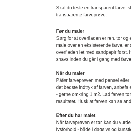
transparente farveprøve
.
Før du maler
Sørg for at overfladen er ren, tør og 
male over en eksisterende farve, er de
overfladen let med sandpapir først. Hu
snavs inden du går i gang med farv
Når du maler
Påfør farveprøven med pensel eller rul
det bedste indtryk af farven, anbefale
- gerne omkring 1 m2. Lad farven tørr
resultatet. Husk at farven kan se and
Efter du har malet
Når farveprøven er tør, kan du vurder
lysforhold - både i dagslys og kunstigt 