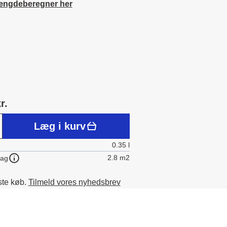
ængdeberegner her
r.
Læg i kurv
0.35 l
2.8 m2
lag
ste køb.
Tilmeld vores nyhedsbrev