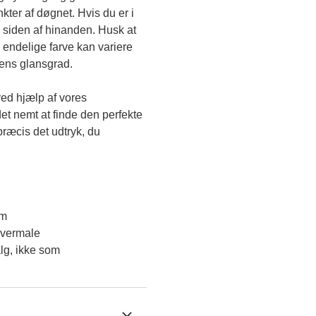
kter af døgnet. Hvis du er i 
 siden af hinanden. Husk at 
endelige farve kan variere 
gens glansgrad.
ved hjælp af vores 
et nemt at finde den perfekte 
ræcis det udtryk, du 
em
overmale
lg, ikke som