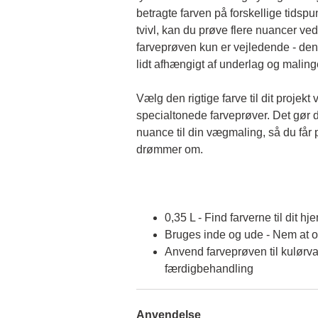
betragte farven på forskellige tidspun
tvivl, kan du prøve flere nuancer ved
farveprøven kun er vejledende - den 
lidt afhængigt af underlag og malin
Vælg den rigtige farve til dit projekt 
specialtonede farveprøver. Det gør d
nuance til din vægmaling, så du får p
drømmer om.
0,35 L - Find farverne til dit hj
Bruges inde og ude - Nem at 
Anvend farveprøven til kulørva
færdigbehandling
Anvendelse