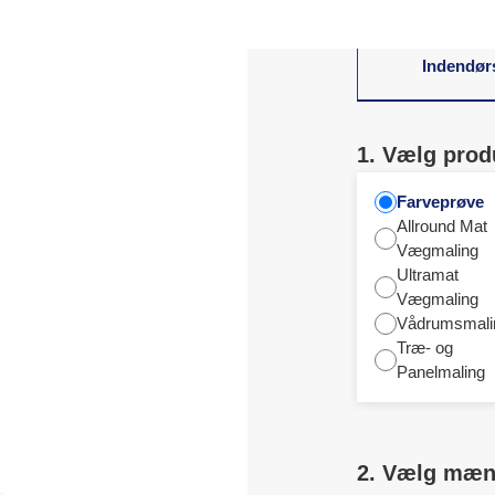
Indendør
1. Vælg prod
Farveprøve
Allround Mat
Vægmaling
Ultramat
Vægmaling
Vådrumsmali
Træ- og
Panelmaling
2. Vælg mæ