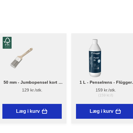
50 mm - Jumbopensel kort –
1 L - Penselrens - Flügger
Flügger Pro Series
Fluren 59
129 kr./stk.
159 kr./stk.
(159 kr./l)
Læg i kurv
Læg i kurv