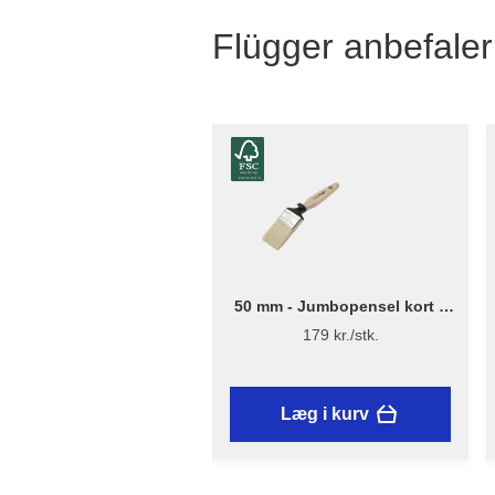
Flügger anbefaler
50 mm - Jumbopensel kort –
Flügger Excellence Series
179 kr./stk.
Læg i kurv