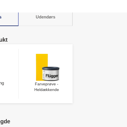
s
Udendørs
ukt
ng
Farveprøve -
Heldækkende
ngde