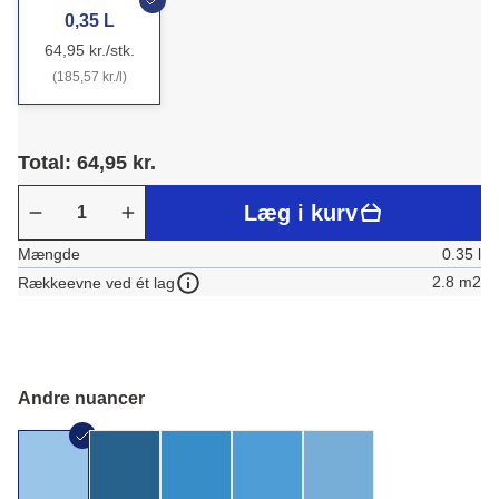
0,35 L
64,95 kr./stk.
(185,57 kr./l)
Total: 64,95 kr.
Læg i kurv
Mængde
0.35 l
2.8 m2
Rækkeevne ved ét lag
Andre nuancer