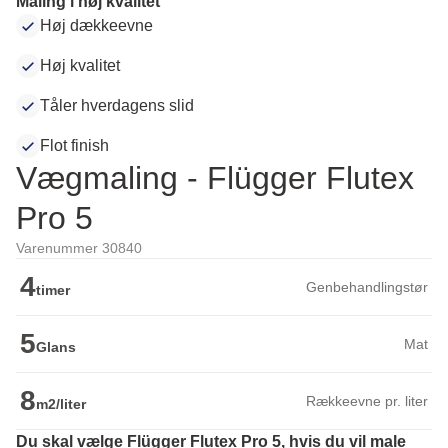
Maling i høj kvalitet
Høj dækkeevne
Høj kvalitet
Tåler hverdagens slid
Flot finish
Vægmaling - Flügger Flutex
Pro 5
Varenummer 30840
4
Genbehandlingstør
timer
5
Mat
Glans
8
Rækkeevne pr. liter
m2/liter
Du skal vælge Flügger Flutex Pro 5, hvis du vil male 