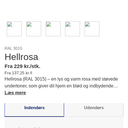
RAL 3015
Hellrosa
Fra 229 kr./stk.
Fra 137,25 kr./l
Hellrosa (RAL 3015) – en lys og varm rosa med støvede
undertoner, som giver dit hjem en blød og indbydende
atmosfære i alle rum. Giv dine vægge et personligt udtryk.
Læs mere
Læs mere om farvens karakter og matchende farver.
Indendørs
Udendørs