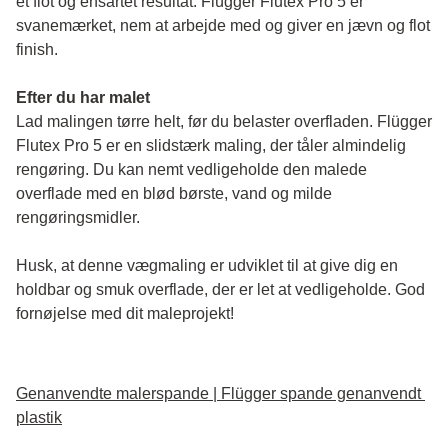
et flot og ensartet resultat. Flügger Flutex Pro 5 er 
svanemærket, nem at arbejde med og giver en jævn og flot 
finish. 
Efter du har malet
Lad malingen tørre helt, før du belaster overfladen. Flügger 
Flutex Pro 5 er en slidstærk maling, der tåler almindelig 
rengøring. Du kan nemt vedligeholde den malede 
overflade med en blød børste, vand og milde 
rengøringsmidler.
Husk, at denne vægmaling er udviklet til at give dig en 
holdbar og smuk overflade, der er let at vedligeholde. God 
fornøjelse med dit maleprojekt!
Genanvendte malerspande | Flügger spande genanvendt 
plastik