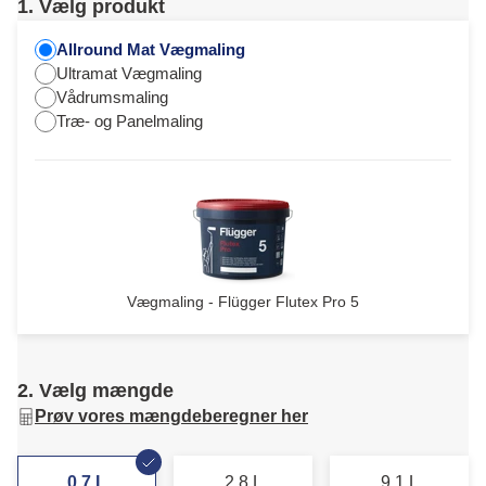
1. Vælg produkt
Allround Mat Vægmaling
Ultramat Vægmaling
Vådrumsmaling
Træ- og Panelmaling
Vægmaling - Flügger Flutex Pro 5
2. Vælg mængde
Prøv vores mængdeberegner her
0,7 L
2,8 L
9,1 L