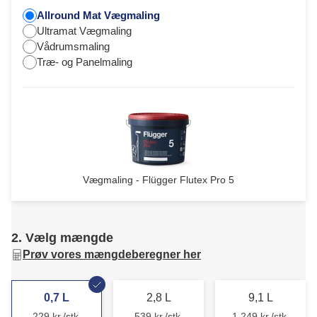
Allround Mat Vægmaling
Ultramat Vægmaling
Vådrumsmaling
Træ- og Panelmaling
Vægmaling - Flügger Flutex Pro 5
2. Vælg mængde
Prøv vores mængdeberegner her
0,7 L
2,8 L
9,1 L
229 kr./stk.
539 kr./stk.
1.249 kr./stk.