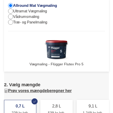
Allround Mat Vægmaling
Ultramat Vægmaling
Vådrumsmaling
Træ- og Panelmaling
Vægmaling - Flügger Flutex Pro 5
2. Vælg mængde
Prøv vores mængdeberegner her
0,7 L
2,8 L
9,1 L
229 kr./stk.
539 kr./stk.
1.249 kr./stk.