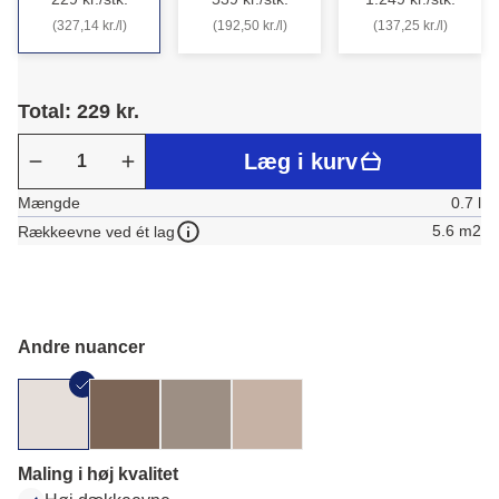
(327,14 kr./l)
(192,50 kr./l)
(137,25 kr./l)
Total: 229 kr.
Læg i kurv
Mængde
0.7 l
5.6 m2
Rækkeevne ved ét lag
Andre nuancer
Maling i høj kvalitet