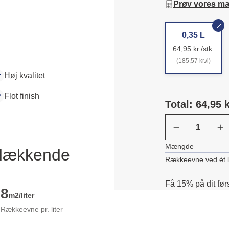
Prøv vores m
0,35 L
64,95 kr./stk.
(185,57 kr./l)
Høj kvalitet
Flot finish
Total: 64,95 k
Mængde
ldækkende
Rækkeevne ved ét 
Få 15% på dit før
8
m2/liter
Rækkeevne pr. liter