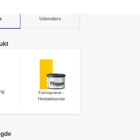
s
Udendørs
ukt
ng
Farveprøve -
Heldækkende
ngde