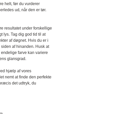
e helt, før du vurderer 
erledes ud, når den er tør. 
e resultatet under forskellige 
lys. Tag dig god tid til at 
kter af døgnet. Hvis du er i 
 siden af hinanden. Husk at 
endelige farve kan variere 
gens glansgrad.
ved hjælp af vores 
et nemt at finde den perfekte 
ræcis det udtryk, du 
em