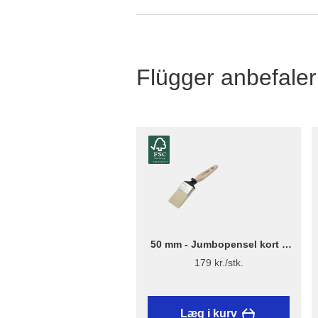
Flügger anbefaler
50 mm - Jumbopensel kort –
Flügger Excellence Series
179 kr./stk.
Læg i kurv