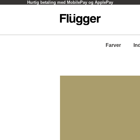
Hurtig betaling med MobilePay og ApplePay
Farver
In