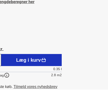
ængdeberegner her
r.
Læg i kurv
0.35 l
2.8 m2
lag
ste køb.
Tilmeld vores nyhedsbrev