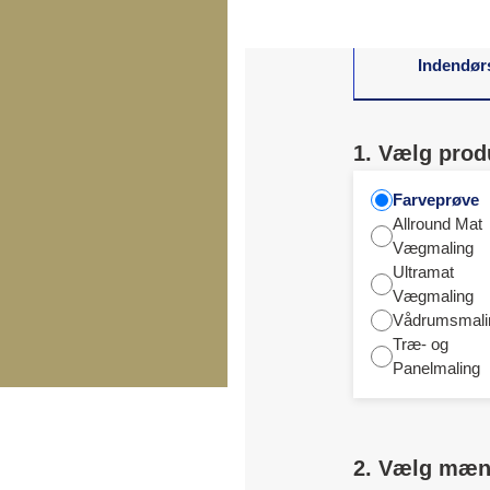
Indendør
1. Vælg prod
Farveprøve
Allround Mat
Vægmaling
Ultramat
Vægmaling
Vådrumsmali
Træ- og
Panelmaling
2. Vælg mæ