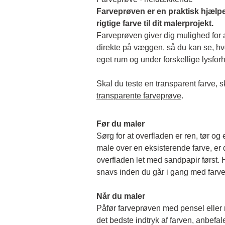
Farveprøven er en praktisk hjælpe
rigtige farve til dit malerprojekt.
Farveprøven giver dig mulighed for at
direkte på væggen, så du kan se, hvor
eget rum og under forskellige lysforh
transparente farveprøve
.
Før du maler
Sørg for at overfladen er ren, tør og 
male over en eksisterende farve, er de
overfladen let med sandpapir først. Hu
snavs inden du går i gang med farv
Når du maler
Påfør farveprøven med pensel eller rul
det bedste indtryk af farven, anbefale