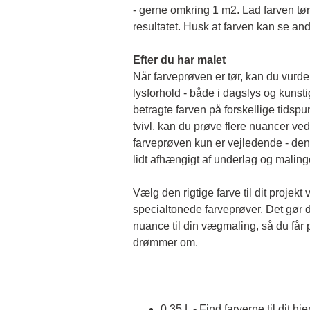
- gerne omkring 1 m2. Lad farven tørr
resultatet. Husk at farven kan se and
Efter du har malet
Når farveprøven er tør, kan du vurder
lysforhold - både i dagslys og kunstigt 
betragte farven på forskellige tidspun
tvivl, kan du prøve flere nuancer ved
farveprøven kun er vejledende - den 
lidt afhængigt af underlag og malin
Vælg den rigtige farve til dit projekt 
specialtonede farveprøver. Det gør d
nuance til din vægmaling, så du får p
drømmer om.
0,35 L - Find farverne til dit hj