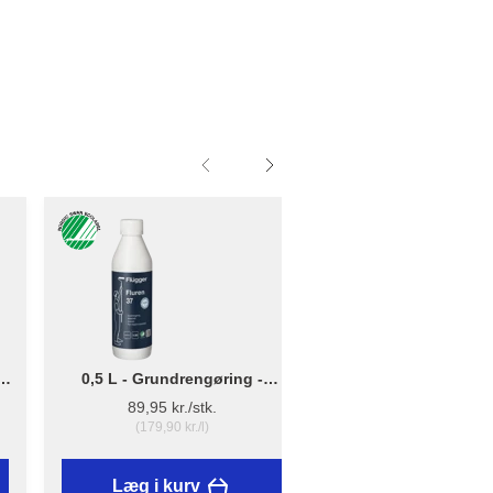
0,5 L - Grundrengøring -
Lille - B: 10cm x D: 
Flügger Fluren 37
12cm - Penselho
89,95 kr./stk.
16,25 kr./stk.
(179,90 kr./l)
Læg i kurv
Læg i kurv