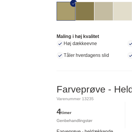
Maling i høj kvalitet
Høj dækkeevne
Tåler hverdagens slid
Farveprøve - He
Varenummer 13235
4
timer
Genbehandlingstør
Farveprøve - heldækkende