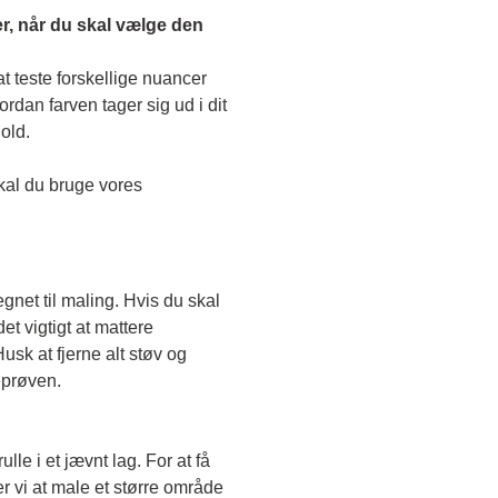
r, når du skal vælge den 
 teste forskellige nuancer 
dan farven tager sig ud i dit 
old. 
Skal du teste en transparent farve, skal du bruge vores 
egnet til maling. Hvis du skal 
t vigtigt at mattere 
sk at fjerne alt støv og 
eprøven. 
le i et jævnt lag. For at få 
r vi at male et større område 