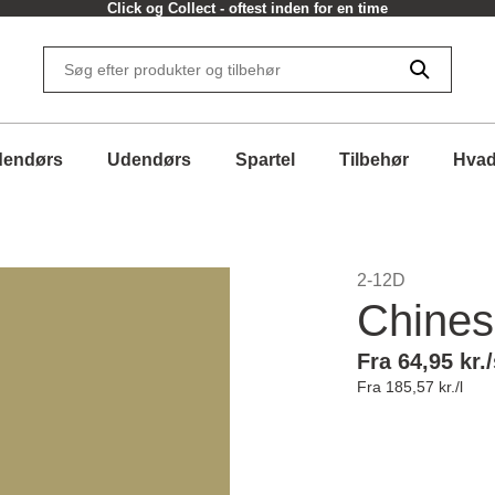
Click og Collect - oftest inden for en time
dendørs
Udendørs
Spartel
Tilbehør
Hvad
2-12D
Chines
Fra 64,95 kr./
Fra 185,57 kr./l