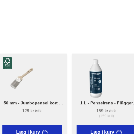
50 mm - Jumbopensel kort –
1 L - Penselrens - Flügger
Flügger Pro Series
Fluren 59
129 kr./stk.
159 kr./stk.
(159 kr./l)
Læg i kurv
Læg i kurv