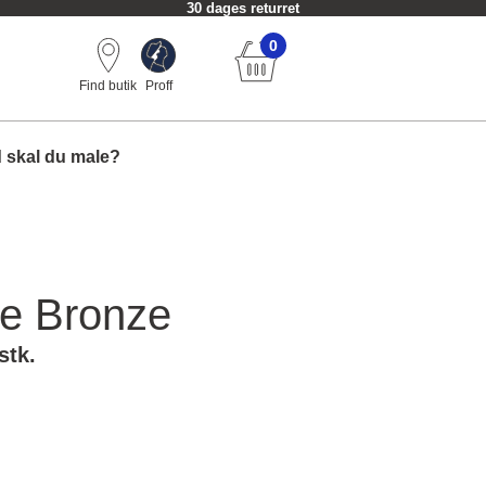
30 dages returret
0
Find butik
Proff
 skal du male?
e Bronze
stk.