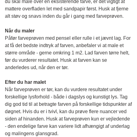
du skal male over en eksisterende farve, er det vigtigt at 
mattere overfladen let med sandpapir først. Husk at fjerne 
alt støv og snavs inden du går i gang med farveprøven. 
Når du maler
Påfør farveprøven med pensel eller rulle i et jævnt lag. For 
at få det bedste indtryk af farven, anbefaler vi at male et 
større område - gerne omkring 1 m2. Lad farven tørre helt, 
før du vurderer resultatet. Husk at farven kan se 
anderledes ud, når den er tør. 
Efter du har malet
Når farveprøven er tør, kan du vurdere resultatet under 
forskellige lysforhold - både i dagslys og kunstigt lys. Tag 
dig god tid til at betragte farven på forskellige tidspunkter af 
døgnet. Hvis du er i tvivl, kan du prøve flere nuancer ved 
siden af hinanden. Husk at farveprøven kun er vejledende 
- den endelige farve kan variere lidt afhængigt af underlag 
og malingens glansgrad.