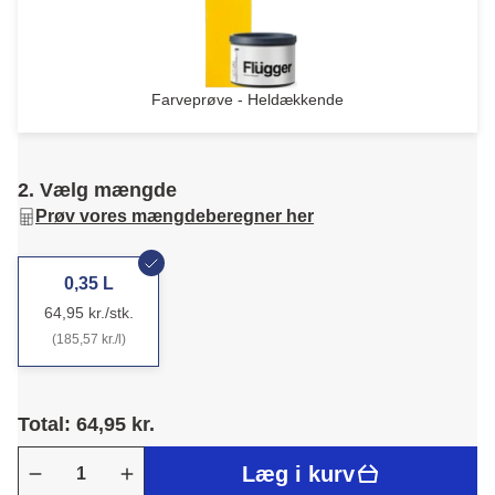
Farveprøve - Heldækkende
2. Vælg mængde
Prøv vores mængdeberegner her
0,35 L
64,95 kr./stk.
(185,57 kr./l)
Total: 64,95 kr.
Læg i kurv