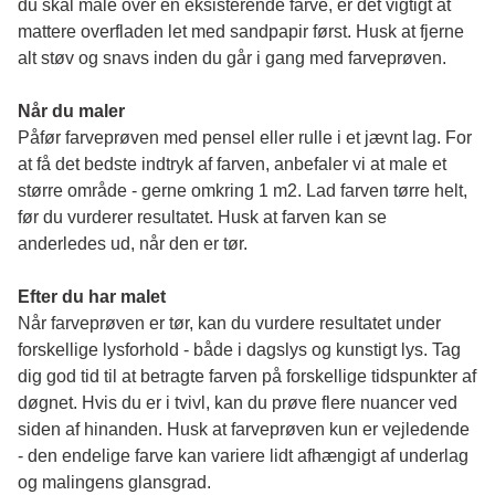
du skal male over en eksisterende farve, er det vigtigt at 
mattere overfladen let med sandpapir først. Husk at fjerne 
alt støv og snavs inden du går i gang med farveprøven. 
Når du maler
Påfør farveprøven med pensel eller rulle i et jævnt lag. For 
at få det bedste indtryk af farven, anbefaler vi at male et 
større område - gerne omkring 1 m2. Lad farven tørre helt, 
før du vurderer resultatet. Husk at farven kan se 
anderledes ud, når den er tør. 
Efter du har malet
Når farveprøven er tør, kan du vurdere resultatet under 
forskellige lysforhold - både i dagslys og kunstigt lys. Tag 
dig god tid til at betragte farven på forskellige tidspunkter af 
døgnet. Hvis du er i tvivl, kan du prøve flere nuancer ved 
siden af hinanden. Husk at farveprøven kun er vejledende 
- den endelige farve kan variere lidt afhængigt af underlag 
og malingens glansgrad.