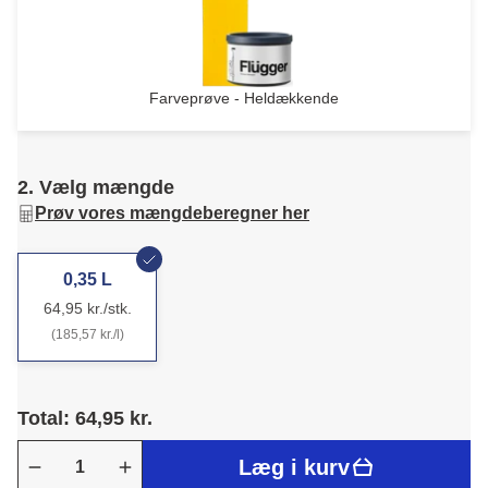
Farveprøve - Heldækkende
2. Vælg mængde
Prøv vores mængdeberegner her
0,35 L
64,95 kr./stk.
(185,57 kr./l)
Total: 64,95 kr.
Læg i kurv