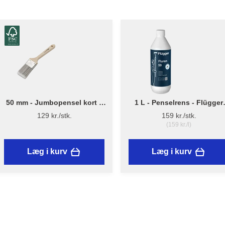
50 mm - Jumbopensel kort –
1 L - Penselrens - Flügger
Flügger Pro Series
Fluren 59
129 kr./stk.
159 kr./stk.
(159 kr./l)
Læg i kurv
Læg i kurv