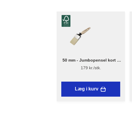
50 mm - Jumbopensel kort –
Flügger Excellence Series
179 kr./stk.
Læg i kurv