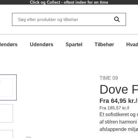
Click og Collect - oftest inden for en time
dendørs
Udendørs
Spartel
Tilbehør
Hvad
TIME 09
Dove F
Fra 64,95 kr./
Fra 185,57 kr./l
Et sofistikeret og
af stilren harmoni
afslappende miljø 