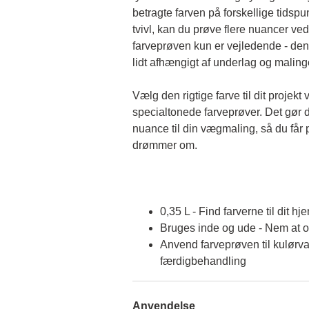
betragte farven på forskellige tidspun
tvivl, kan du prøve flere nuancer ved
farveprøven kun er vejledende - den 
lidt afhængigt af underlag og malin
Vælg den rigtige farve til dit projekt 
specialtonede farveprøver. Det gør d
nuance til din vægmaling, så du får p
drømmer om.
0,35 L - Find farverne til dit hj
Bruges inde og ude - Nem at 
Anvend farveprøven til kulørva
færdigbehandling
Anvendelse