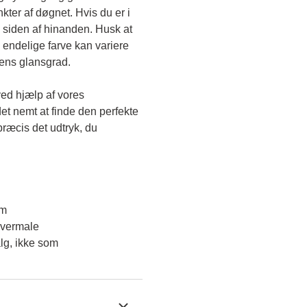
kter af døgnet. Hvis du er i 
 siden af hinanden. Husk at 
endelige farve kan variere 
gens glansgrad.
ved hjælp af vores 
et nemt at finde den perfekte 
ræcis det udtryk, du 
em
overmale
lg, ikke som