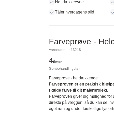
Høj dækkeevne
Tåler hverdagens slid
Farveprøve - He
Varenummer 13218
4
timer
Genbehandlingstør
Farveprøve - heldækkende
Farveprøven er en praktisk hjælpe
rigtige farve til dit malerprojekt.
Farveprøven giver dig mulighed for at
direkte på væggen, så du kan se, hvor
eget rum og under forskellige lysforh