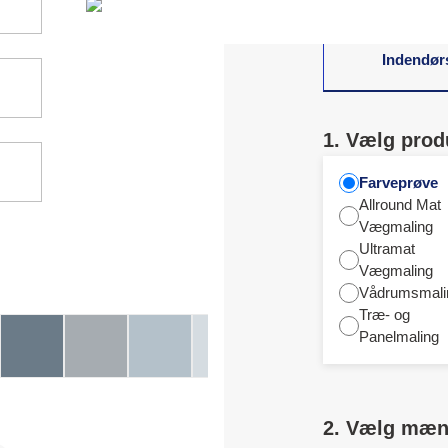
Indendør
1. Vælg prod
Farveprøve
Allround Mat
Vægmaling
Ultramat
Vægmaling
Vådrumsmali
Træ- og
Panelmaling
2. Vælg mæ