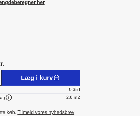
ængdeberegner her
r.
Læg i kurv
0.35 l
2.8 m2
lag
ste køb.
Tilmeld vores nyhedsbrev