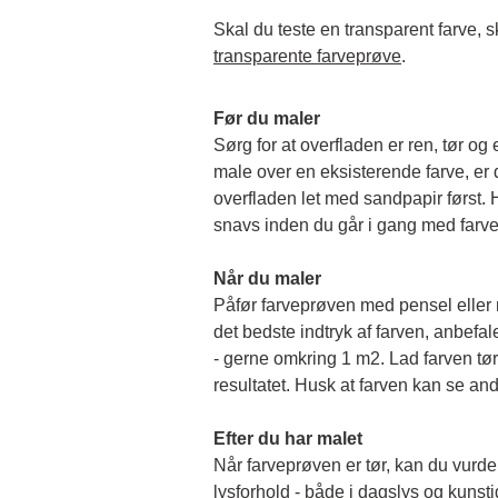
transparente farveprøve
.
Før du maler
Sørg for at overfladen er ren, tør og 
male over en eksisterende farve, er de
overfladen let med sandpapir først. Hu
snavs inden du går i gang med farv
Når du maler
Påfør farveprøven med pensel eller rul
det bedste indtryk af farven, anbefale
- gerne omkring 1 m2. Lad farven tørr
resultatet. Husk at farven kan se and
Efter du har malet
Når farveprøven er tør, kan du vurder
lysforhold - både i dagslys og kunstigt 