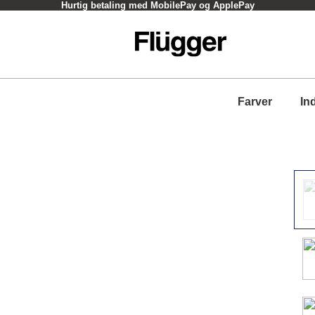
Hurtig betaling med MobilePay og ApplePay
Farver
In