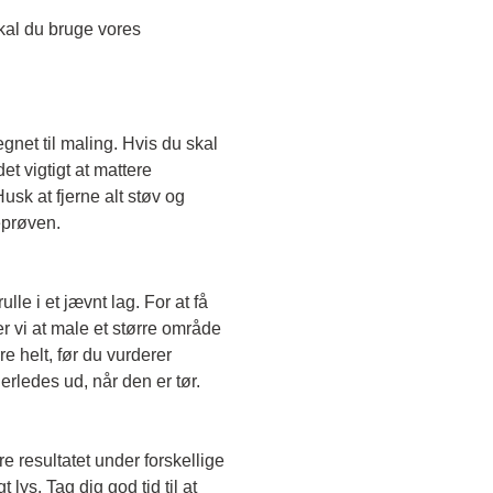
Skal du teste en transparent farve, skal du bruge vores 
egnet til maling. Hvis du skal 
t vigtigt at mattere 
sk at fjerne alt støv og 
eprøven. 
le i et jævnt lag. For at få 
r vi at male et større område 
e helt, før du vurderer 
erledes ud, når den er tør. 
e resultatet under forskellige 
lys. Tag dig god tid til at 