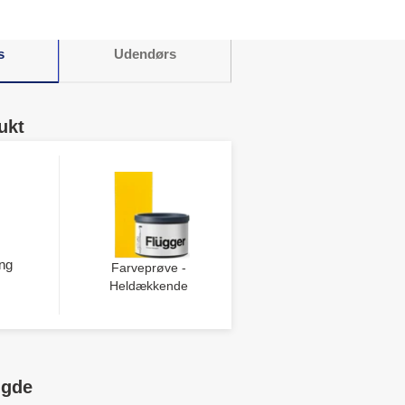
s
Udendørs
ukt
ng
Farveprøve -
Heldækkende
ngde