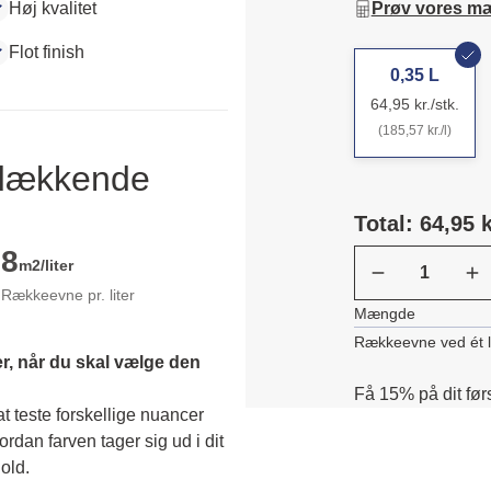
Høj kvalitet
Prøv vores m
Flot finish
0,35 L
64,95 kr./stk.
(185,57 kr./l)
ldækkende
Total: 64,95 k
8
m2/liter
Rækkeevne pr. liter
Mængde
Rækkeevne ved ét 
r, når du skal vælge den 
Få 15% på dit før
 teste forskellige nuancer 
dan farven tager sig ud i dit 
old. 