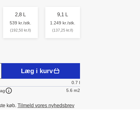
2,8 L
9,1 L
539 kr./stk.
1.249 kr./stk.
(192,50 kr./l)
(137,25 kr./l)
Læg i kurv
0.7 l
5.6 m2
lag
ste køb.
Tilmeld vores nyhedsbrev