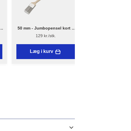
–
50 mm - Jumbopensel kort –
2 m x 25 m - Afdækni
Flügger Pro Series
13 µ - Genanvendt
129 kr./stk.
39,95 kr./stk.
Læg i kurv
Læg i kurv