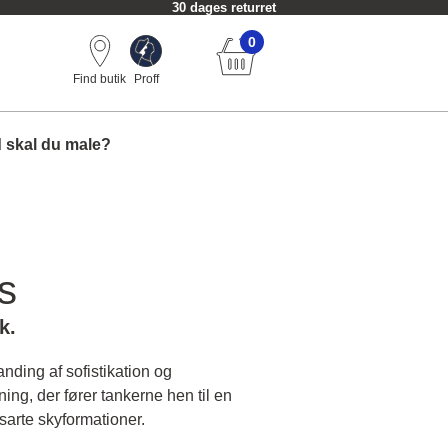
30 dages returret
0
Find butik
Proff
 skal du male?
s
k.
nding af sofistikation og
ing, der fører tankerne hen til en
 sarte skyformationer.