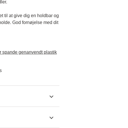
ler.
til at give dig en holdbar og 
holde. God fornøjelse med dit 
 spande genanvendt plastik
s