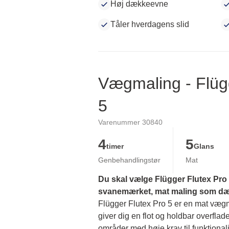
Høj dækkeevne
Tåler hverdagens slid
Vægmaling - Flüg
5
Varenummer 30840
4
5
timer
Glans
Genbehandlingstør
Mat
Du skal vælge Flügger Flutex Pro 5
svanemærket, mat maling som dækk
Flügger Flutex Pro 5 er en mat vægmal
giver dig en flot og holdbar overflade
områder med høje krav til funktionalit