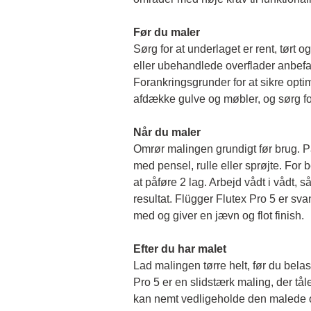
Før du maler 
Sørg for at underlaget er rent, tørt og 
eller ubehandlede overflader anbefal
Forankringsgrunder for at sikre opti
afdække gulve og møbler, og sørg for
Når du maler
Omrør malingen grundigt før brug. På
med pensel, rulle eller sprøjte. For b
at påføre 2 lag. Arbejd vådt i vådt, så 
resultat. Flügger Flutex Pro 5 er sv
med og giver en jævn og flot finish. 
Efter du har malet
Lad malingen tørre helt, før du belas
Pro 5 er en slidstærk maling, der tål
kan nemt vedligeholde den malede o