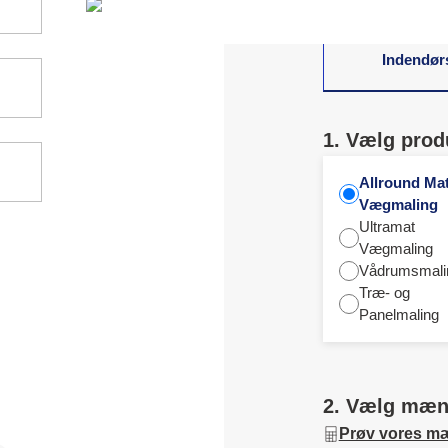
Indendør
1. Vælg prod
Allround Ma
Vægmaling
Ultramat
Vægmaling
Vådrumsmali
Træ- og
Panelmaling
2. Vælg mæ
Prøv vores m