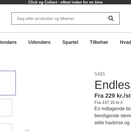
Click og Collect - oftest inden for en time
dendørs
Udendørs
Spartel
Tilbehør
Hvad
5495
Endles
Fra 229 kr./st
Fra 137,25 kr./l
En indtagende bla
beroligende stemn
stille havbrise og