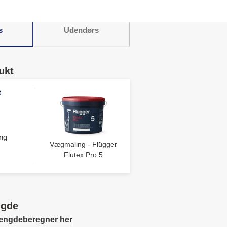
s
Udendørs
ukt
t
ng
Vægmaling - Flügger
Flutex Pro 5
ngde
ængdeberegner her