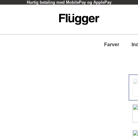
Hurtig betaling med MobilePay og ApplePay
Farver
In