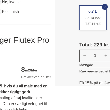
Høj kvalitet
0,7 L
Flot finish
229 kr./stk.
(327,14 kr./l)
ger Flutex Pro
Total: 229 kr.
Mængde
8
m2/liter
Rækkeevne ved ét 
Rækkeevne pr. liter
Få 15% på dit før
, hvis du vil male med en 
er rigtigt godt.
ing af høj kvalitet, der 
. Den er særligt velegnet til 
et og slidstyrke. 