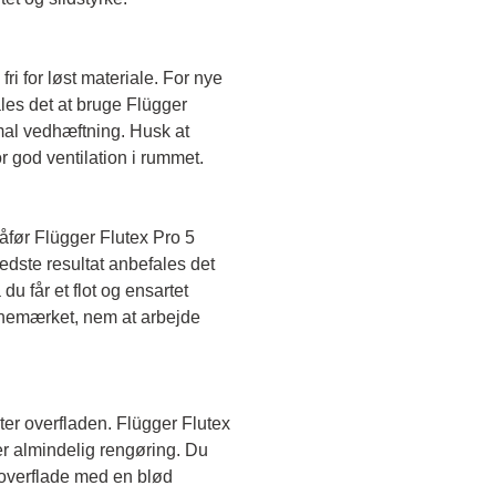
fri for løst materiale. For nye 
es det at bruge Flügger 
mal vedhæftning. Husk at 
 god ventilation i rummet.
før Flügger Flutex Pro 5 
edste resultat anbefales det 
du får et flot og ensartet 
anemærket, nem at arbejde 
ter overfladen. Flügger Flutex 
er almindelig rengøring. Du 
verflade med en blød 