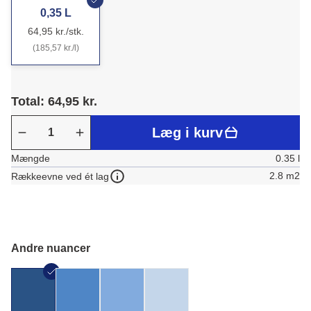
0,35 L
64,95 kr./stk.
(185,57 kr./l)
Total: 64,95 kr.
Læg i kurv
Mængde
0.35 l
2.8 m2
Rækkeevne ved ét lag
Andre nuancer