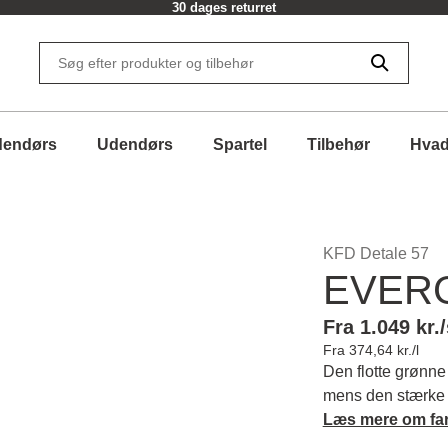
30 dages returret
dendørs
Udendørs
Spartel
Tilbehør
Hvad
KFD Detale 57
EVER
Fra 1.049 kr./
Fra 374,64 kr./l
Den flotte grønne 
mens den stærke g
både ser godt ud 
Læs mere om fa
det perfekte valg 