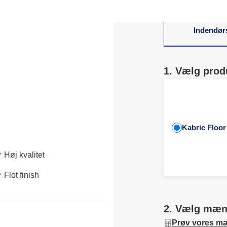
hjemmet en naturl
Indendør
1. Vælg prod
Kabric Floor
Høj kvalitet
Flot finish
2. Vælg mæ
Prøv vores m