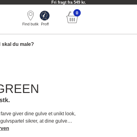
Fri fragt fra 549 kr.
0
Find butik
Proff
 skal du male?
GREEN
stk.
farve giver dine gulve et unikt look,
ulvspartel sikrer, at dine gulve
og holder i mange år. Evergreen er
rven
for dem, der ønsker at tilføre