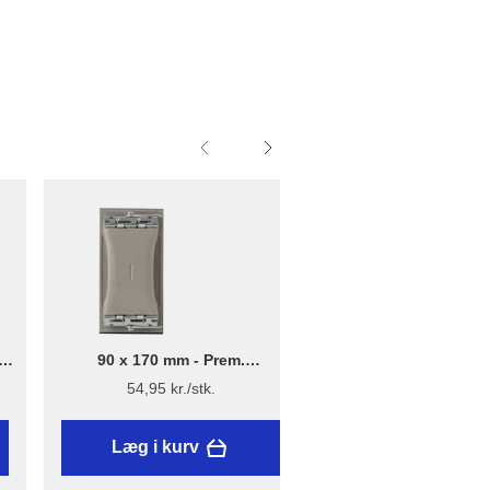
mm
90 x 170 mm - Prem.
1 Pakke | 5 stk - B
Håndsliber
støvmaske med ventil
54,95 kr./stk.
139 kr./stk.
Læg i kurv
Læg i kurv