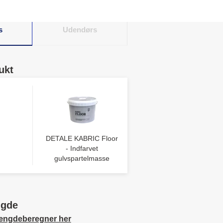
ig og elegant æstetik.
s
Udendørs
ukt
DETALE KABRIC Floor
- Indfarvet
gulvspartelmasse
ngde
ængdeberegner her