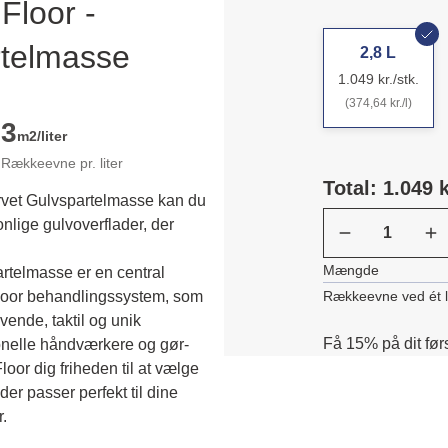
loor -
rtelmasse
2,8 L
1.049 kr./stk.
(374,64 kr./l)
3
m2/liter
Rækkeevne pr. liter
Total: 1.049 k
vet Gulvspartelmasse kan du
nlige gulvoverflader, der
Mængde
telmasse er en central 
Rækkeevne ved ét 
oor behandlingssystem, som 
ende, taktil og unik 
Få 15% på dit før
ionelle håndværkere og gør-
oor dig friheden til at vælge 
r passer perfekt til dine 
.