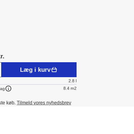
r.
Læg i kurv
2.8 l
8.4 m2
lag
ste køb.
Tilmeld vores nyhedsbrev