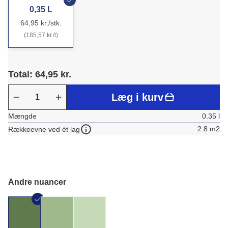
0,35 L
64,95 kr./stk.
(185,57 kr./l)
Total: 64,95 kr.
Læg i kurv
Mængde
0.35 l
2.8 m2
Rækkeevne ved ét lag
Andre nuancer