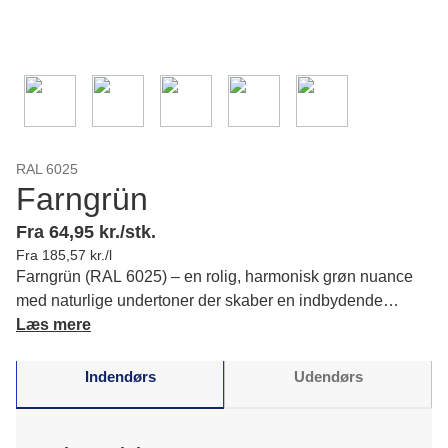
RAL 6025
Farngrün
Fra 64,95 kr./stk.
Fra 185,57 kr./l
Farngrün (RAL 6025) – en rolig, harmonisk grøn nuance
med naturlige undertoner der skaber en indbydende
atmosfære for dig og din indretning. Læs mere om farvens
Læs mere
karakter og matchende farver.
Indendørs
Udendørs