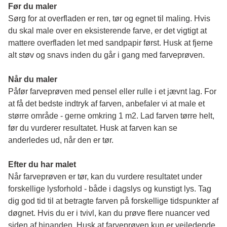
Før du maler
Sørg for at overfladen er ren, tør og egnet til maling. Hvis 
du skal male over en eksisterende farve, er det vigtigt at 
mattere overfladen let med sandpapir først. Husk at fjerne 
alt støv og snavs inden du går i gang med farveprøven. 
Når du maler
Påfør farveprøven med pensel eller rulle i et jævnt lag. For 
at få det bedste indtryk af farven, anbefaler vi at male et 
større område - gerne omkring 1 m2. Lad farven tørre helt, 
før du vurderer resultatet. Husk at farven kan se 
anderledes ud, når den er tør. 
Efter du har malet
Når farveprøven er tør, kan du vurdere resultatet under 
forskellige lysforhold - både i dagslys og kunstigt lys. Tag 
dig god tid til at betragte farven på forskellige tidspunkter af 
døgnet. Hvis du er i tvivl, kan du prøve flere nuancer ved 
siden af hinanden. Husk at farveprøven kun er vejledende 