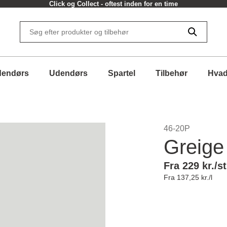
Click og Collect - oftest inden for en time
dendørs
Udendørs
Spartel
Tilbehør
Hvad
46-20P
Greige 
Fra 229 kr./st
Fra 137,25 kr./l