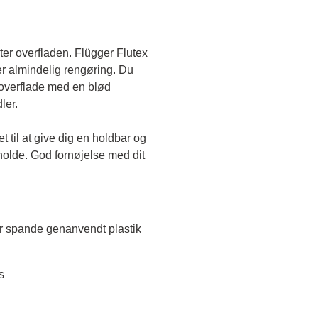
ter overfladen. Flügger Flutex 
er almindelig rengøring. Du 
verflade med en blød 
ler.
til at give dig en holdbar og 
holde. God fornøjelse med dit 
 spande genanvendt plastik
s