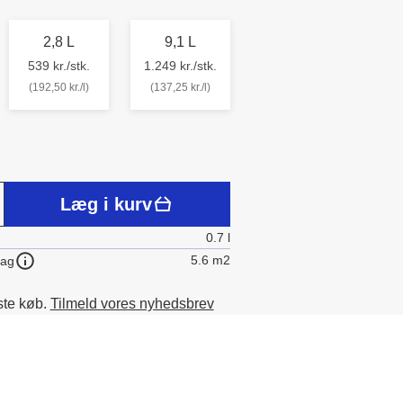
2,8 L
9,1 L
539 kr./stk.
1.249 kr./stk.
(192,50 kr./l)
(137,25 kr./l)
Læg i kurv
0.7 l
5.6 m2
lag
ste køb.
Tilmeld vores nyhedsbrev