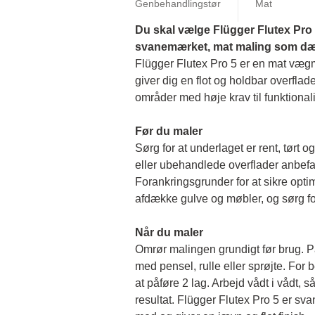
Genbehandlingstør
Mat
Du skal vælge Flügger Flutex Pro 5
svanemærket, mat maling som dækk
Flügger Flutex Pro 5 er en mat vægmal
giver dig en flot og holdbar overflade
områder med høje krav til funktionalit
Før du maler 
Sørg for at underlaget er rent, tørt og 
eller ubehandlede overflader anbefal
Forankringsgrunder for at sikre opti
afdække gulve og møbler, og sørg for
Når du maler
Omrør malingen grundigt før brug. På
med pensel, rulle eller sprøjte. For b
at påføre 2 lag. Arbejd vådt i vådt, så 
resultat. Flügger Flutex Pro 5 er sv