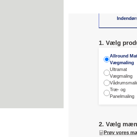
Indendør
1. Vælg prod
Allround Ma
Vægmaling
Ultramat
Vægmaling
Vådrumsmali
Træ- og
Panelmaling
2. Vælg mæ
Prøv vores m