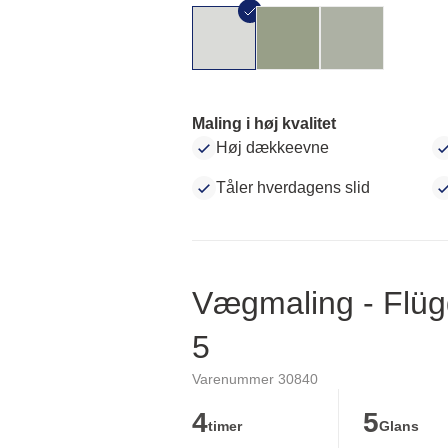
Maling i høj kvalitet
Høj dækkeevne
Tåler hverdagens slid
Vægmaling - Flüg
5
Varenummer 30840
4
5
timer
Glans