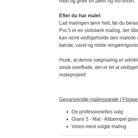
med og giver en jævn og flot finish. 
Efter du har malet
Lad malingen tørre helt, før du belas
Pro 5 er en slidstærk maling, der tål
kan nemt vedligeholde den malede o
børste, vand og milde rengøringsmid
Husk, at denne vægmaling er udviklet 
smuk overflade, der er let at vedlige
maleprojekt!
Genanvendte malerspande | Flügger
De professionelles valg
Glans 5 - Mat - Afdæmpet glan
Vores mest solgte maling