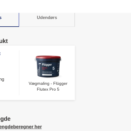
s
Udendørs
ukt
t
ng
Vægmaling - Flügger
Flutex Pro 5
ngde
ængdeberegner her