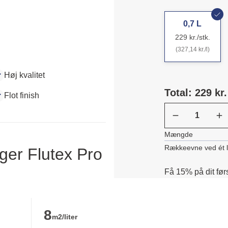
0,7 L
229 kr./stk.
(327,14 kr./l)
Høj kvalitet
Total: 229 kr.
Flot finish
Mængde
Rækkeevne ved ét 
ger Flutex Pro
Få 15% på dit før
8
m2/liter