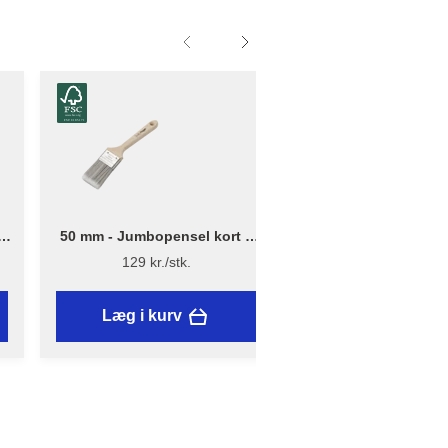
–
50 mm - Jumbopensel kort –
2 m x 25 m - Afdækni
Flügger Pro Series
13 µ - Genanvendt
129 kr./stk.
39,95 kr./stk.
Læg i kurv
Læg i kurv