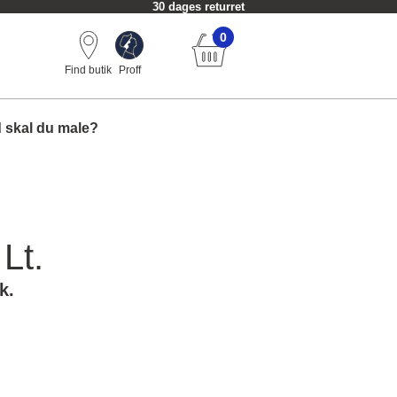
30 dages returret
0
Find butik
Proff
 skal du male?
Lt.
k.