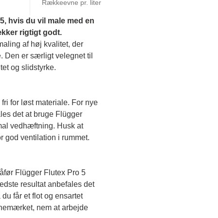
Rækkeevne pr. liter
, hvis du vil male med en 
er rigtigt godt.
ing af høj kvalitet, der 
. Den er særligt velegnet til 
et og slidstyrke. 
fri for løst materiale. For nye 
es det at bruge Flügger 
mal vedhæftning. Husk at 
 god ventilation i rummet.
før Flügger Flutex Pro 5 
edste resultat anbefales det 
du får et flot og ensartet 
anemærket, nem at arbejde 