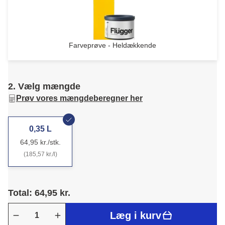
Farveprøve - Heldækkende
2. Vælg mængde
Prøv vores mængdeberegner her
0,35 L
64,95 kr./stk.
(185,57 kr./l)
Total: 64,95 kr.
Læg i kurv