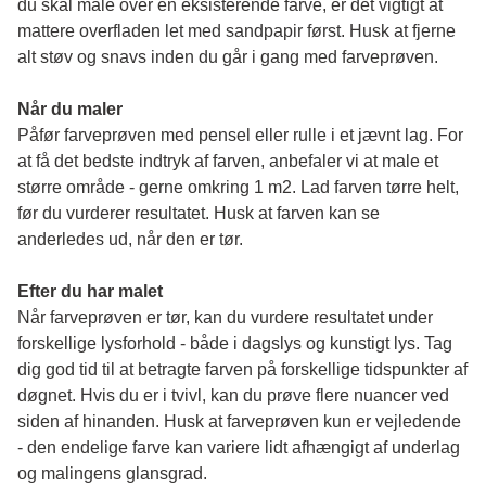
du skal male over en eksisterende farve, er det vigtigt at 
mattere overfladen let med sandpapir først. Husk at fjerne 
alt støv og snavs inden du går i gang med farveprøven. 
Når du maler
Påfør farveprøven med pensel eller rulle i et jævnt lag. For 
at få det bedste indtryk af farven, anbefaler vi at male et 
større område - gerne omkring 1 m2. Lad farven tørre helt, 
før du vurderer resultatet. Husk at farven kan se 
anderledes ud, når den er tør. 
Efter du har malet
Når farveprøven er tør, kan du vurdere resultatet under 
forskellige lysforhold - både i dagslys og kunstigt lys. Tag 
dig god tid til at betragte farven på forskellige tidspunkter af 
døgnet. Hvis du er i tvivl, kan du prøve flere nuancer ved 
siden af hinanden. Husk at farveprøven kun er vejledende 
- den endelige farve kan variere lidt afhængigt af underlag 
og malingens glansgrad.