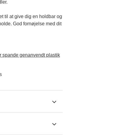
ler.
til at give dig en holdbar og 
holde. God fornøjelse med dit 
 spande genanvendt plastik
s