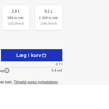
2,8 L
9,1 L
589 kr./stk.
1.349 kr./stk.
(210,36 kr./l)
(148,24 kr./l)
Læg i kurv
0.7 l
5.6 m2
lag
ste køb.
Tilmeld vores nyhedsbrev