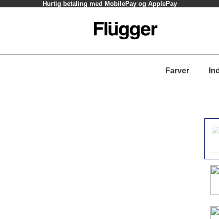
Hurtig betaling med MobilePay og ApplePay
Farver
In