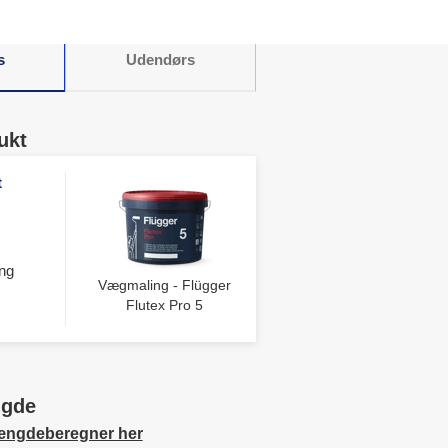
s
Udendørs
ukt
t
ng
Vægmaling - Flügger
Flutex Pro 5
ngde
ængdeberegner her