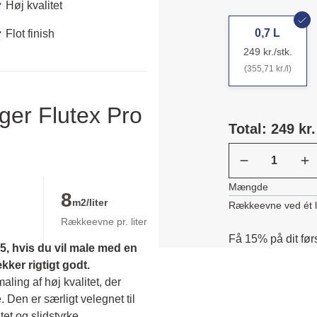
Høj kvalitet
0,7 L
Flot finish
249 kr./stk.
(355,71 kr./l)
ger Flutex Pro
Total: 249 kr.
Mængde
8
m2/liter
Rækkeevne ved ét 
Rækkeevne pr. liter
Få 15% på dit før
, hvis du vil male med en 
er rigtigt godt.
ing af høj kvalitet, der 
. Den er særligt velegnet til 
et og slidstyrke. 