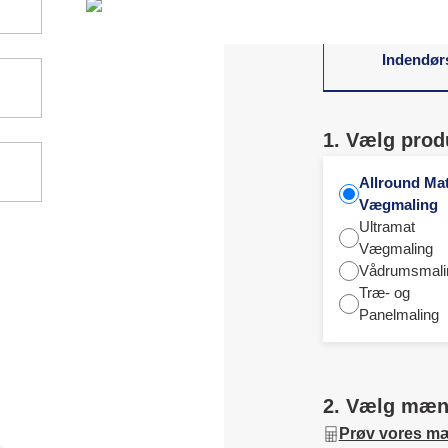
Indendør
1. Vælg prod
Allround Ma
Vægmaling
Ultramat
Vægmaling
Vådrumsmali
Træ- og
Panelmaling
2. Vælg mæ
Prøv vores m