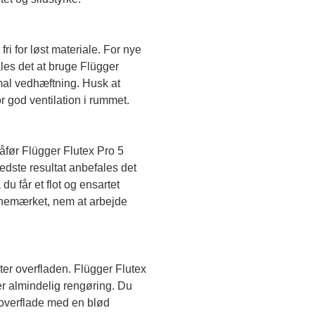
fri for løst materiale. For nye 
es det at bruge Flügger 
mal vedhæftning. Husk at 
 god ventilation i rummet.
før Flügger Flutex Pro 5 
edste resultat anbefales det 
du får et flot og ensartet 
anemærket, nem at arbejde 
ter overfladen. Flügger Flutex 
er almindelig rengøring. Du 
verflade med en blød 