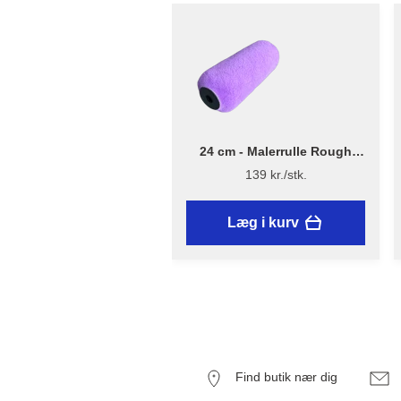
24 cm - Malerrulle Rough
Quick – Flügger Excellence
139 kr./stk.
Læg i kurv
Find butik nær dig