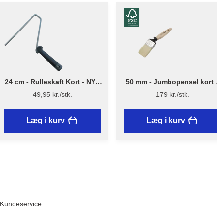
24 cm - Rulleskaft Kort - NYT
50 mm - Jumbopensel kort 
DESIGN - Flügger
Flügger Excellence Series
49,95 kr./stk.
179 kr./stk.
Læg i kurv
Læg i kurv
Kundeservice