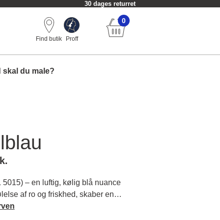
30 dages returret
0
Find butik
Proff
 skal du male?
lblau
k.
015) – en luftig, kølig blå nuance
ølelse af ro og friskhed, skaber en
ære i dine rum og omgivelser. Læs
rven
arakter og matchende farver.