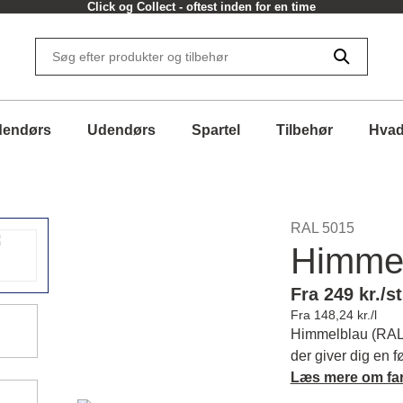
Click og Collect - oftest inden for en time
dendørs
Udendørs
Spartel
Tilbehør
Hvad
RAL 5015
Himme
Fra 249 kr./st
Fra 148,24 kr./l
Himmelblau (RAL 5
der giver dig en f
harmonisk atmosf
Læs mere om fa
mere om farvens k