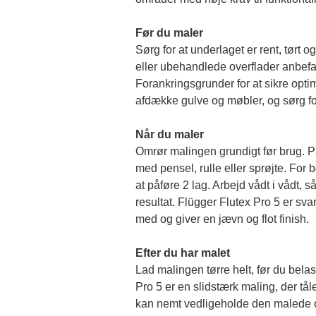
Før du maler 
Sørg for at underlaget er rent, tørt og 
eller ubehandlede overflader anbefal
Forankringsgrunder for at sikre opti
afdække gulve og møbler, og sørg for
Når du maler
Omrør malingen grundigt før brug. På
med pensel, rulle eller sprøjte. For b
at påføre 2 lag. Arbejd vådt i vådt, så 
resultat. Flügger Flutex Pro 5 er sv
med og giver en jævn og flot finish. 
Efter du har malet
Lad malingen tørre helt, før du belas
Pro 5 er en slidstærk maling, der tål
kan nemt vedligeholde den malede o