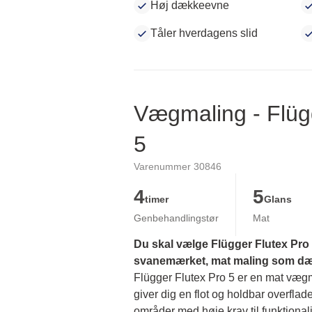
Høj dækkeevne
Tåler hverdagens slid
Vægmaling - Flüg
5
Varenummer 30846
4
5
timer
Glans
Genbehandlingstør
Mat
Du skal vælge Flügger Flutex Pro 5
svanemærket, mat maling som dækk
Flügger Flutex Pro 5 er en mat vægmal
giver dig en flot og holdbar overflade
områder med høje krav til funktionalit