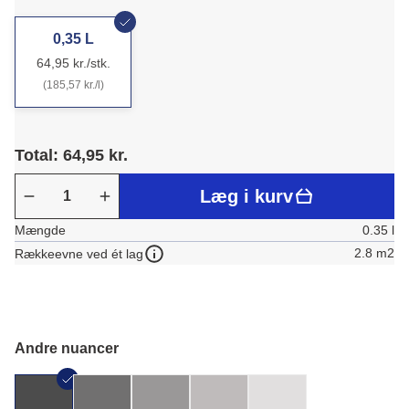
0,35 L
64,95 kr./stk.
(185,57 kr./l)
Total: 64,95 kr.
Læg i kurv
Mængde
0.35 l
2.8 m2
Rækkeevne ved ét lag
Andre nuancer