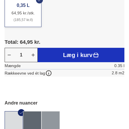
0,35 L
64,95 kr./stk.
(185,57 kr./l)
Total: 64,95 kr.
Læg i kurv
Mængde
0.35 l
2.8 m2
Rækkeevne ved ét lag
Andre nuancer