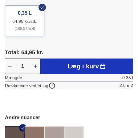
0,35 L
64,95 kr./stk.
(185,57 kr./l)
Total: 64,95 kr.
Læg i kurv
Mængde
0.35 l
2.8 m2
Rækkeevne ved ét lag
Andre nuancer