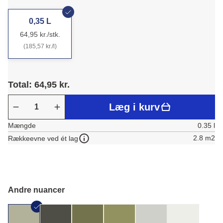
0,35 L
64,95 kr./stk.
(185,57 kr./l)
Total: 64,95 kr.
Læg i kurv
Mængde
0.35 l
2.8 m2
Rækkeevne ved ét lag
Andre nuancer