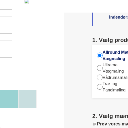
Indendør
1. Vælg prod
Allround Ma
Vægmaling
Ultramat
Vægmaling
Vådrumsmali
Træ- og
Panelmaling
2. Vælg mæ
Prøv vores m