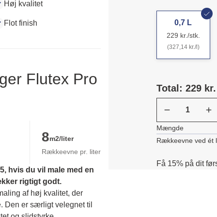
Høj kvalitet
0,7 L
Flot finish
229 kr./stk.
(327,14 kr./l)
ger Flutex Pro
Total: 229 kr.
Mængde
8
m2/liter
Rækkeevne ved ét 
Rækkeevne pr. liter
Få 15% på dit før
, hvis du vil male med en 
er rigtigt godt.
ing af høj kvalitet, der 
. Den er særligt velegnet til 
et og slidstyrke. 