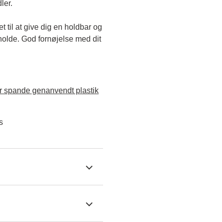
ler.
til at give dig en holdbar og 
holde. God fornøjelse med dit 
 spande genanvendt plastik
s