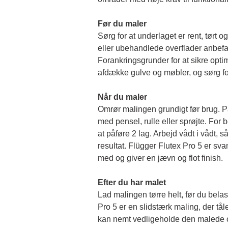
Før du maler 
Sørg for at underlaget er rent, tørt og 
eller ubehandlede overflader anbefal
Forankringsgrunder for at sikre opti
afdække gulve og møbler, og sørg for
Når du maler
Omrør malingen grundigt før brug. På
med pensel, rulle eller sprøjte. For b
at påføre 2 lag. Arbejd vådt i vådt, så 
resultat. Flügger Flutex Pro 5 er sv
med og giver en jævn og flot finish. 
Efter du har malet
Lad malingen tørre helt, før du belas
Pro 5 er en slidstærk maling, der tål
kan nemt vedligeholde den malede o