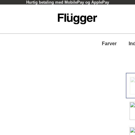
Hurtig betaling med MobilePay og ApplePay
Farver
In