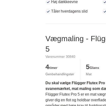
Høj dækkeevne
Tåler hverdagens slid
Vægmaling - Flüg
5
Varenummer 30840
4
5
timer
Glans
Genbehandlingstør
Mat
Du skal vælge Flügger Flutex Pro 5
svanemærket, mat maling som dækk
Flügger Flutex Pro 5 er en mat vægmal
giver dig en flot og holdbar overflade
områder med høje krav til funktionalit