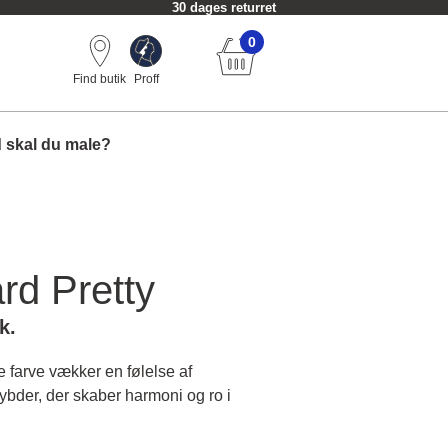
30 dages returret
0
Find butik
Proff
 skal du male?
rd Pretty
k.
e farve vækker en følelse af
bder, der skaber harmoni og ro i