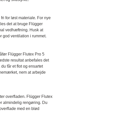
fri for løst materiale. For nye 
es det at bruge Flügger 
mal vedhæftning. Husk at 
 god ventilation i rummet.
før Flügger Flutex Pro 5 
edste resultat anbefales det 
du får et flot og ensartet 
anemærket, nem at arbejde 
ter overfladen. Flügger Flutex 
er almindelig rengøring. Du 
verflade med en blød 