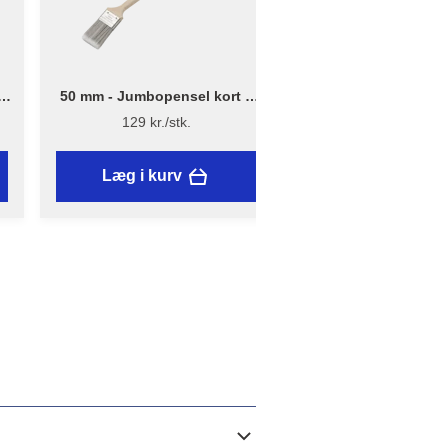
–
50 mm - Jumbopensel kort –
2 m x 25 m - Afdækni
Flügger Pro Series
13 µ - Genanvendt
129 kr./stk.
39,95 kr./stk.
Læg i kurv
Læg i kurv