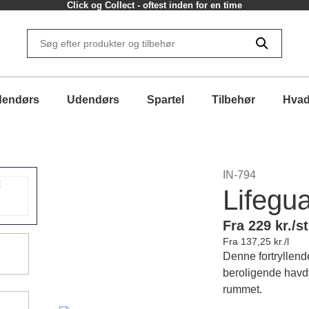
Click og Collect - oftest inden for en time
dendørs
Udendørs
Spartel
Tilbehør
Hvad
IN-794
Lifegua
Fra 229 kr./st
Fra 137,25 kr./l
Denne fortryllend
beroligende havdy
rummet.