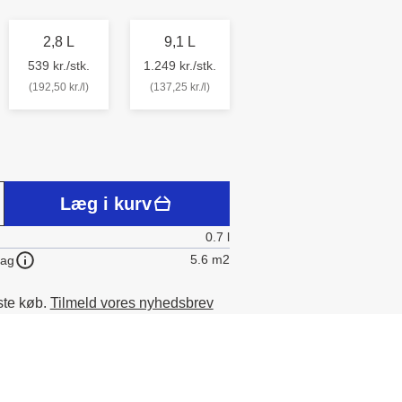
2,8 L
9,1 L
539 kr./stk.
1.249 kr./stk.
(192,50 kr./l)
(137,25 kr./l)
Læg i kurv
0.7 l
5.6 m2
lag
ste køb.
Tilmeld vores nyhedsbrev