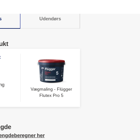
s
Udendørs
ukt
t
ng
Vægmaling - Flügger
Flutex Pro 5
ngde
ængdeberegner her