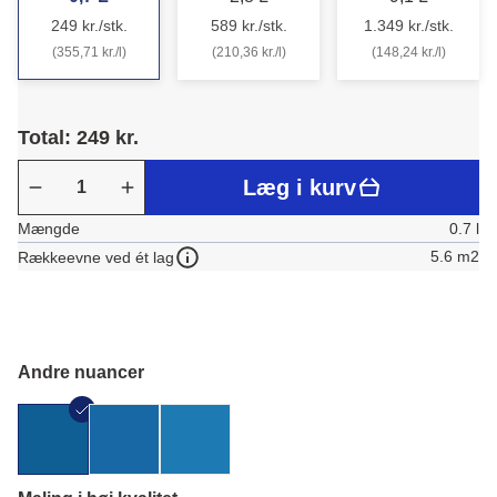
249 kr./stk.
589 kr./stk.
1.349 kr./stk.
(355,71 kr./l)
(210,36 kr./l)
(148,24 kr./l)
Total: 249 kr.
Læg i kurv
Mængde
0.7 l
5.6 m2
Rækkeevne ved ét lag
Andre nuancer