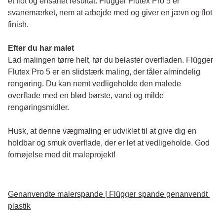
et flot og ensartet resultat. Flügger Flutex Pro 5 er 
svanemærket, nem at arbejde med og giver en jævn og flot 
finish. 
Efter du har malet
Lad malingen tørre helt, før du belaster overfladen. Flügger 
Flutex Pro 5 er en slidstærk maling, der tåler almindelig 
rengøring. Du kan nemt vedligeholde den malede 
overflade med en blød børste, vand og milde 
rengøringsmidler.
Husk, at denne vægmaling er udviklet til at give dig en 
holdbar og smuk overflade, der er let at vedligeholde. God 
fornøjelse med dit maleprojekt!
Genanvendte malerspande | Flügger spande genanvendt 
plastik