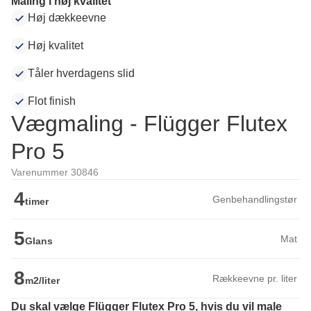
Maling i høj kvalitet
Høj dækkeevne
Høj kvalitet
Tåler hverdagens slid
Flot finish
Vægmaling - Flügger Flutex
Pro 5
Varenummer 30846
4
Genbehandlingstør
timer
5
Mat
Glans
8
Rækkeevne pr. liter
m2/liter
Du skal vælge Flügger Flutex Pro 5, hvis du vil male 