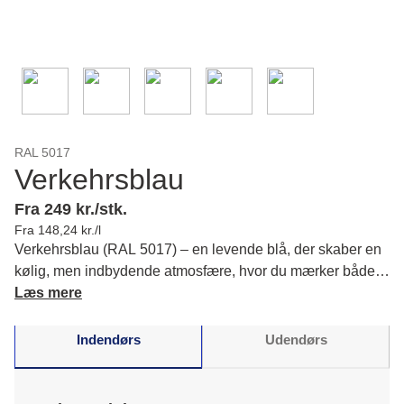
RAL 5017
Verkehrsblau
Fra 249 kr./stk.
Fra 148,24 kr./l
Verkehrsblau (RAL 5017) – en levende blå, der skaber en
kølig, men indbydende atmosfære, hvor du mærker både
dybde og ro. Læs mere om farvens karakter og matchende
Læs mere
farver.
Indendørs
Udendørs