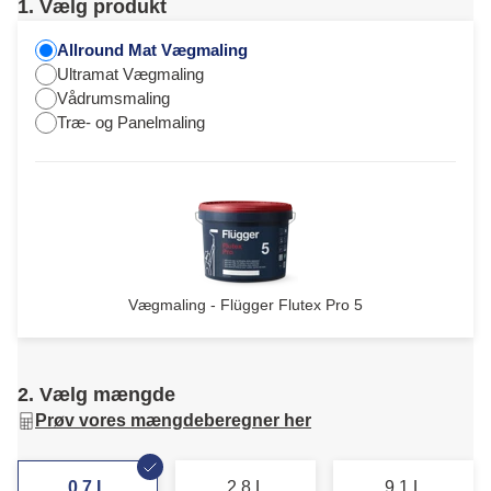
1. Vælg produkt
Allround Mat Vægmaling
Ultramat Vægmaling
Vådrumsmaling
Træ- og Panelmaling
Vægmaling - Flügger Flutex Pro 5
2. Vælg mængde
Prøv vores mængdeberegner her
0,7 L
2,8 L
9,1 L