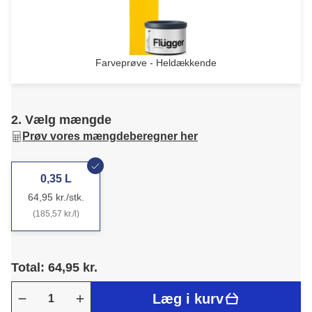
Farveprøve - Heldækkende
2. Vælg mængde
Prøv vores mængdeberegner her
0,35 L
64,95 kr./stk.
(185,57 kr./l)
Total: 64,95 kr.
Læg i kurv