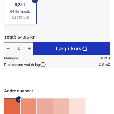
0,35 L
64,95 kr./stk.
(185,57 kr./l)
Total: 64,95 kr.
Læg i kurv
Mængde
0.35 l
2.8 m2
Rækkeevne ved ét lag
Andre nuancer