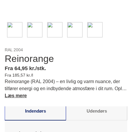
RAL 2004
Reinorange
Fra 64,95 kr./stk.
Fra 185,57 kr./l
Reinorange (RAL 2004) – en livlig og varm nuance, der
tilfører energi og en indbydende atmosfære i dit rum. Oplev
dens klare appel og føl, hvordan den vækker glæde og
Læs mere
kreativitet. Læs mere om farvens karakter og matchende
farver.
Indendørs
Udendørs