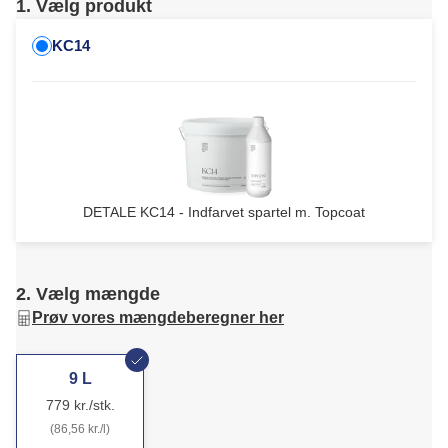
1. Vælg produkt
KC14
DETALE KC14 - Indfarvet spartel m. Topcoat
2. Vælg mængde
Prøv vores mængdeberegner her
9 L
779 kr./stk.
(86,56 kr./l)