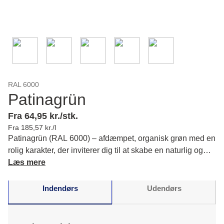
RAL 6000
Patinagrün
Fra 64,95 kr./stk.
Fra 185,57 kr./l
Patinagrün (RAL 6000) – afdæmpet, organisk grøn med en
rolig karakter, der inviterer dig til at skabe en naturlig og
tidløs atmosfære i dine rum. Læs mere om farvens karakter
Læs mere
og matchende farver.
Indendørs
Udendørs