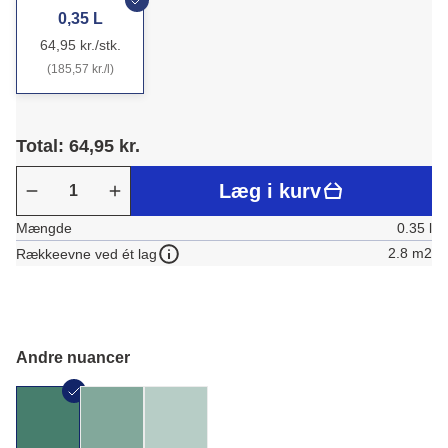
0,35 L
64,95 kr./stk.
(185,57 kr./l)
Total: 64,95 kr.
Læg i kurv
Mængde
0.35 l
2.8 m2
Rækkeevne ved ét lag
Andre nuancer