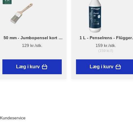
50 mm - Jumbopensel kort –
1 L - Penselrens - Flügger
Flügger Pro Series
Fluren 59
129 kr./stk.
159 kr./stk.
(159 kr./l)
Læg i kurv
Læg i kurv
Kundeservice