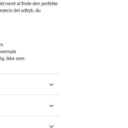
et nemt at finde den perfekte 
ræcis det udtryk, du 
em
overmale
lg, ikke som