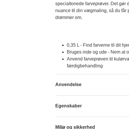
specialtonede farveprøver. Det gør d
nuance til din vægmaling, så du får p
drømmer om.
0,35 L - Find farverne til dit hj
Bruges inde og ude - Nem at 
Anvend farveprøven til kulørva
færdigbehandling
Anvendelse
Egenskaber
Miljø og sikkerhed