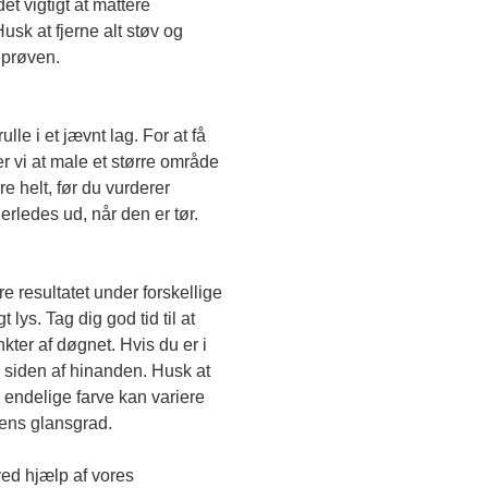
t vigtigt at mattere 
sk at fjerne alt støv og 
eprøven. 
le i et jævnt lag. For at få 
r vi at male et større område 
e helt, før du vurderer 
erledes ud, når den er tør. 
e resultatet under forskellige 
lys. Tag dig god tid til at 
kter af døgnet. Hvis du er i 
 siden af hinanden. Husk at 
endelige farve kan variere 
gens glansgrad.
ved hjælp af vores 