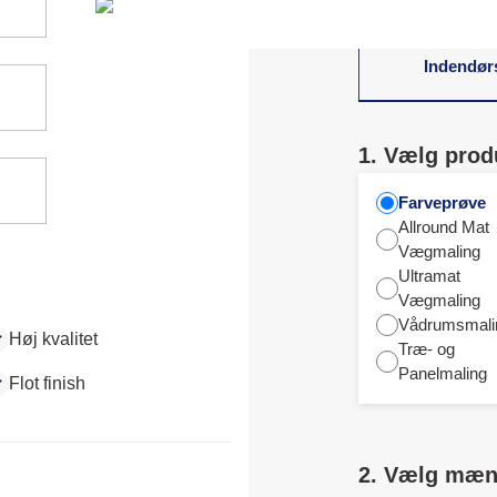
matchende farver
Indendør
1. Vælg prod
Farveprøve
Allround Mat
Vægmaling
Ultramat
Vægmaling
Vådrumsmali
Høj kvalitet
Træ- og
Panelmaling
Flot finish
2. Vælg mæ