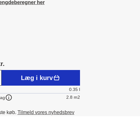
ængdeberegner her
r.
Læg i kurv
0.35 l
2.8 m2
lag
ste køb.
Tilmeld vores nyhedsbrev