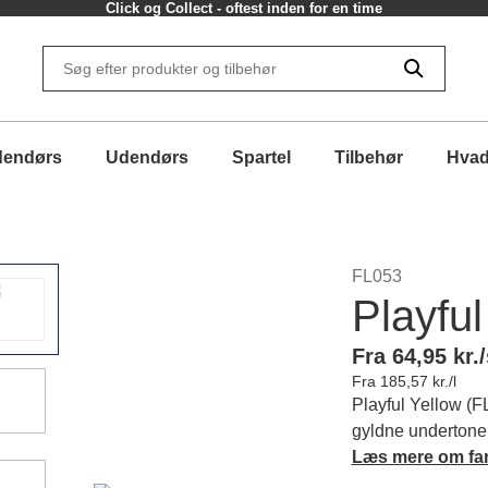
Click og Collect - oftest inden for en time
dendørs
Udendørs
Spartel
Tilbehør
Hvad
FL053
Playful
Fra 64,95 kr./
Fra 185,57 kr./l
Playful Yellow (F
gyldne undertone
atmosfære i dit r
Læs mere om fa
tidløs stemning. 