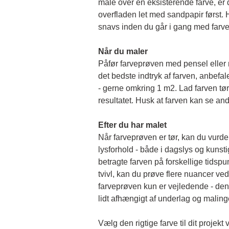
male over en eksisterende farve, er de
overfladen let med sandpapir først. Hu
snavs inden du går i gang med farv
Når du maler
Påfør farveprøven med pensel eller rul
det bedste indtryk af farven, anbefale
- gerne omkring 1 m2. Lad farven tørr
resultatet. Husk at farven kan se and
Efter du har malet
Når farveprøven er tør, kan du vurder
lysforhold - både i dagslys og kunstigt 
betragte farven på forskellige tidspun
tvivl, kan du prøve flere nuancer ved
farveprøven kun er vejledende - den 
lidt afhængigt af underlag og malin
Vælg den rigtige farve til dit projekt 