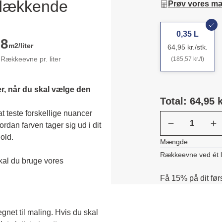
ldækkende
Prøv vores m
0,35 L
8
m2/liter
64,95 kr./stk.
Rækkeevne pr. liter
(185,57 kr./l)
r, når du skal vælge den 
Total: 64,95 k
 teste forskellige nuancer 
dan farven tager sig ud i dit 
old. 
Mængde
Rækkeevne ved ét 
Skal du teste en transparent farve, skal du bruge vores 
Få 15% på dit før
egnet til maling. Hvis du skal 