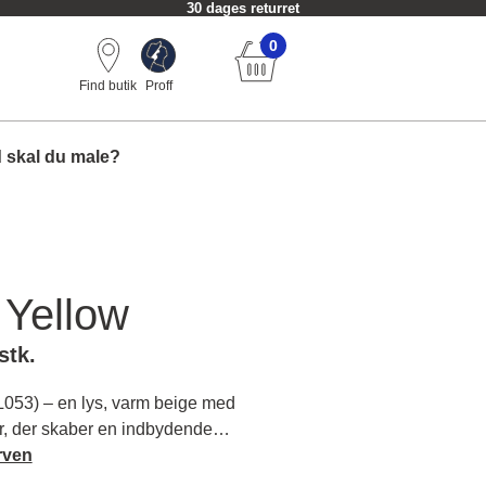
30 dages returret
0
Find butik
Proff
 skal du male?
 Yellow
stk.
L053) – en lys, varm beige med
r, der skaber en indbydende
um. Du vil opleve en harmonisk,
rven
Læs mere om farvens karakter og