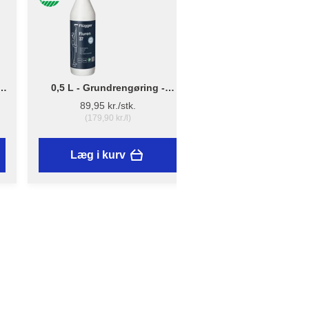
0,5 L - Grundrengøring -
Lille - B: 10cm x D: 
Flügger Fluren 37
12cm - Penselho
89,95 kr./stk.
16,25 kr./stk.
(179,90 kr./l)
Læg i kurv
Læg i kurv