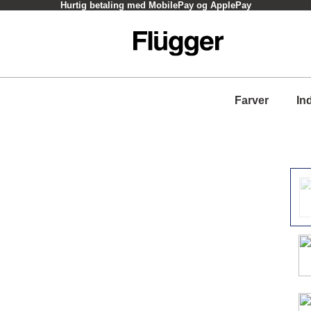
Hurtig betaling med MobilePay og ApplePay
Farver
In