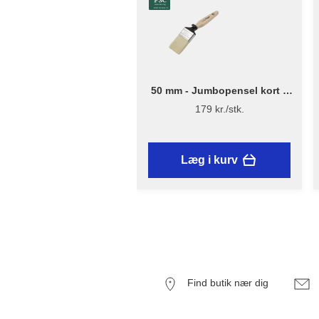
50 mm - Jumbopensel kort –
Flügger Excellence Series
179 kr./stk.
Læg i kurv
Find butik nær dig