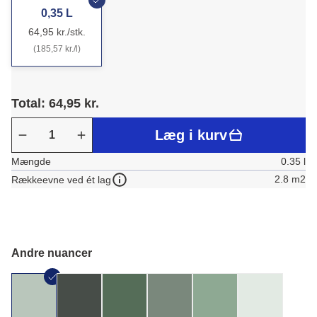
0,35 L
64,95 kr./stk.
(185,57 kr./l)
Total: 64,95 kr.
Læg i kurv
Mængde
0.35 l
2.8 m2
Rækkeevne ved ét lag
Andre nuancer