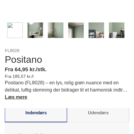
FL8028
Positano
Fra 64,95 kr./stk.
Fra 185,57 kr./l
Positano (FL8028) – en lys, rolig grøn nuance med en
delikat, luftig stemning der bidrager til et harmonisk indtryk
i dine rum. Oplev, hvordan du kan skabe balance. Læs
Læs mere
mere om farvens karakter og matchende farver.
Indendørs
Udendørs