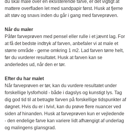
du skal male over en eksisterende farve, er det vigtigt at 
mattere overfladen let med sandpapir først. Husk at fjerne 
alt støv og snavs inden du går i gang med farveprøven. 
Når du maler
Påfør farveprøven med pensel eller rulle i et jævnt lag. For 
at få det bedste indtryk af farven, anbefaler vi at male et 
større område - gerne omkring 1 m2. Lad farven tørre helt, 
før du vurderer resultatet. Husk at farven kan se 
anderledes ud, når den er tør. 
Efter du har malet
Når farveprøven er tør, kan du vurdere resultatet under 
forskellige lysforhold - både i dagslys og kunstigt lys. Tag 
dig god tid til at betragte farven på forskellige tidspunkter af 
døgnet. Hvis du er i tvivl, kan du prøve flere nuancer ved 
siden af hinanden. Husk at farveprøven kun er vejledende 
- den endelige farve kan variere lidt afhængigt af underlag 
og malingens glansgrad.