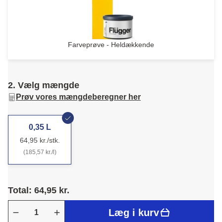
Farveprøve - Heldækkende
2. Vælg mængde
Prøv vores mængdeberegner her
0,35 L
64,95 kr./stk.
(185,57 kr./l)
Total: 64,95 kr.
Læg i kurv