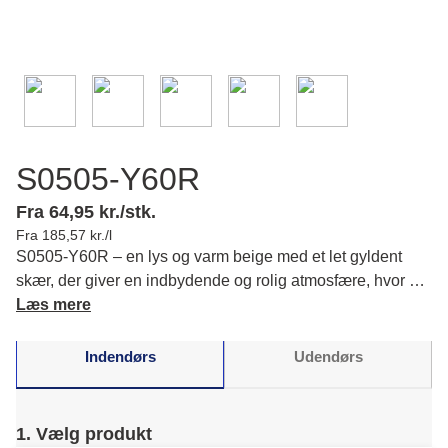
S0505-Y60R
Fra 64,95 kr./stk.
Fra 185,57 kr./l
S0505-Y60R – en lys og varm beige med et let gyldent
skær, der giver en indbydende og rolig atmosfære, hvor du
kan skabe en harmonisk baggrund i dit hjem. Læs mere
Læs mere
om farvens karakter og matchende farver.
Indendørs
Udendørs
1. Vælg produkt