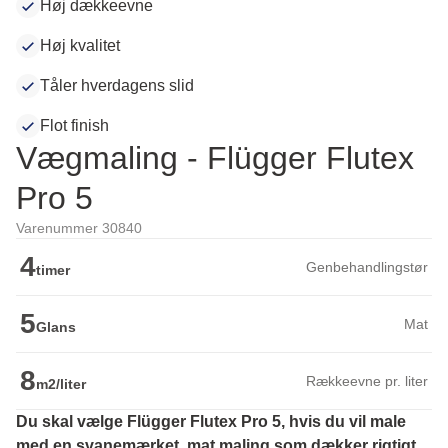
Høj dækkeevne
Høj kvalitet
Tåler hverdagens slid
Flot finish
Vægmaling - Flügger Flutex
Pro 5
Varenummer 30840
4
Genbehandlingstør
timer
5
Mat
Glans
8
Rækkeevne pr. liter
m2/liter
Du skal vælge Flügger Flutex Pro 5, hvis du vil male 
med en svanemærket, mat maling som dækker rigtigt 