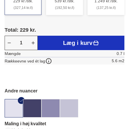
229 kr./stk.
539 kr./stk.
1.249 kr./stk.
(327,14 kr./l)
(192,50 kr./l)
(137,25 kr./l)
Total: 229 kr.
Læg i kurv
Mængde
0.7 l
5.6 m2
Rækkeevne ved ét lag
Andre nuancer
Maling i høj kvalitet