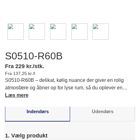
S0510-R60B
Fra 229 kr./stk.
Fra 137,25 kr./l
S0510-R60B – delikat, kølig nuance der giver en rolig
atmosfære og åbner op for lyse rum, så du oplever en
behagelig, stilren base til dine idéer. Læs mere om farvens
Læs mere
karakter og matchende farver.
Indendørs
Udendørs
1. Vælg produkt