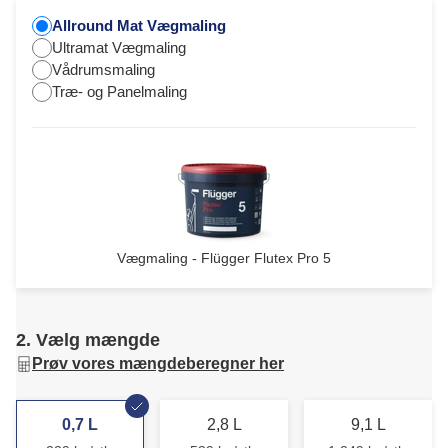
Allround Mat Vægmaling
Ultramat Vægmaling
Vådrumsmaling
Træ- og Panelmaling
Vægmaling - Flügger Flutex Pro 5
2. Vælg mængde
Prøv vores mængdeberegner her
0,7 L
2,8 L
9,1 L