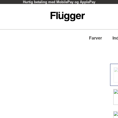
Hurtig betaling med MobilePay og ApplePay
Farver
In