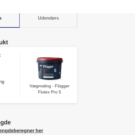
s
Udendørs
ukt
t
ng
Vægmaling - Flügger
Flutex Pro 5
ngde
ængdeberegner her