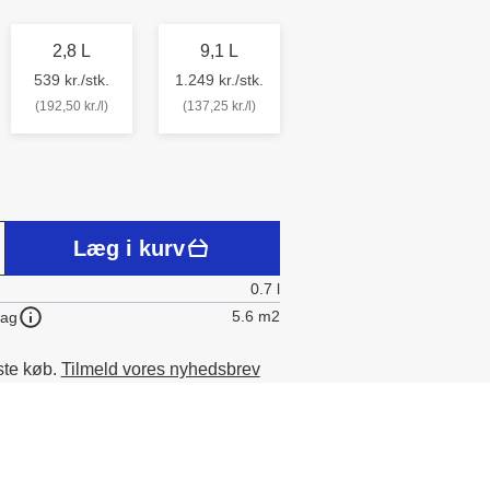
2,8 L
9,1 L
539 kr./stk.
1.249 kr./stk.
(192,50 kr./l)
(137,25 kr./l)
Læg i kurv
0.7 l
5.6 m2
lag
ste køb.
Tilmeld vores nyhedsbrev