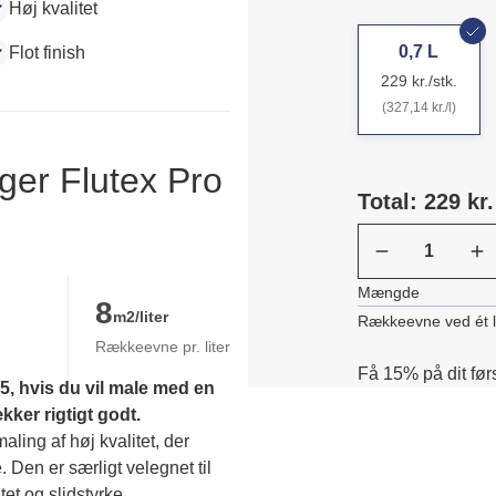
Høj kvalitet
0,7 L
Flot finish
229 kr./stk.
(327,14 kr./l)
ger Flutex Pro
Total: 229 kr.
Mængde
8
m2/liter
Rækkeevne ved ét 
Rækkeevne pr. liter
Få 15% på dit før
, hvis du vil male med en 
er rigtigt godt.
ing af høj kvalitet, der 
. Den er særligt velegnet til 
et og slidstyrke. 