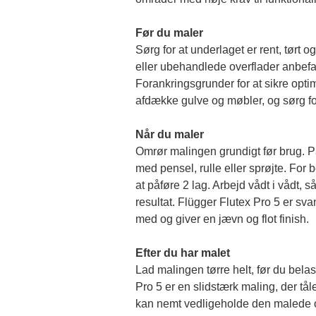
Før du maler 
Sørg for at underlaget er rent, tørt og 
eller ubehandlede overflader anbefal
Forankringsgrunder for at sikre opti
afdække gulve og møbler, og sørg for
Når du maler
Omrør malingen grundigt før brug. På
med pensel, rulle eller sprøjte. For b
at påføre 2 lag. Arbejd vådt i vådt, så 
resultat. Flügger Flutex Pro 5 er sv
med og giver en jævn og flot finish. 
Efter du har malet
Lad malingen tørre helt, før du belas
Pro 5 er en slidstærk maling, der tål
kan nemt vedligeholde den malede o