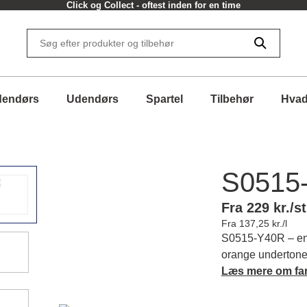
Click og Collect - oftest inden for en time
dendørs
Udendørs
Spartel
Tilbehør
Hvad
S0515
Fra 229 kr./st
Fra 137,25 kr./l
S0515-Y40R – en
orange undertoner
atmosfære for dit
Læs mere om fa
og matchende far