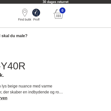
30 dages returret
0
Find butik
Proff
 skal du male?
-Y40R
k.
 lys beige nuance med varme
, der skaber en indbydende og rolig
 rum. Læs mere om farvens karakter
rven
ver.