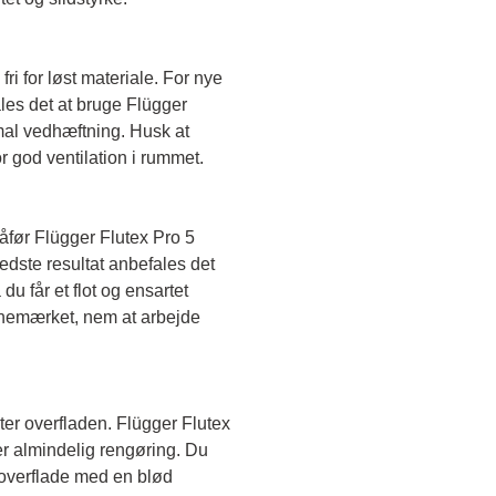
fri for løst materiale. For nye 
es det at bruge Flügger 
mal vedhæftning. Husk at 
 god ventilation i rummet.
før Flügger Flutex Pro 5 
edste resultat anbefales det 
du får et flot og ensartet 
anemærket, nem at arbejde 
ter overfladen. Flügger Flutex 
er almindelig rengøring. Du 
verflade med en blød 