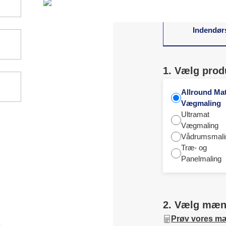
Indendør
1. Vælg prod
Allround Ma
Vægmaling
Ultramat
Vægmaling
Vådrumsmali
Træ- og
Panelmaling
2. Vælg mæ
Prøv vores m