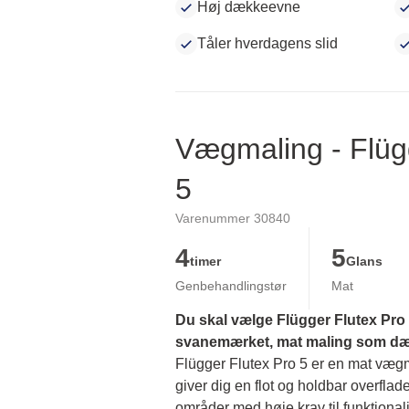
Høj dækkeevne
Tåler hverdagens slid
Vægmaling - Flüg
5
Varenummer 30840
4
5
timer
Glans
Genbehandlingstør
Mat
Du skal vælge Flügger Flutex Pro 5
svanemærket, mat maling som dækk
Flügger Flutex Pro 5 er en mat vægmal
giver dig en flot og holdbar overflade
områder med høje krav til funktionalit