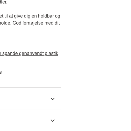
ler.
til at give dig en holdbar og 
holde. God fornøjelse med dit 
 spande genanvendt plastik
s