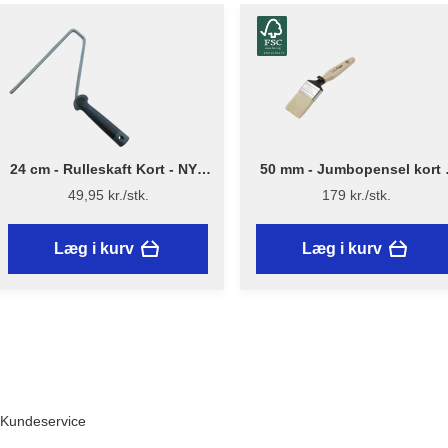
24 cm - Rulleskaft Kort - NYT
50 mm - Jumbopensel kort 
DESIGN - Flügger
Flügger Excellence Series
49,95 kr./stk.
179 kr./stk.
Læg i kurv
Læg i kurv
Kundeservice