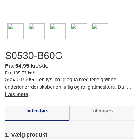
S0530-B60G
Fra 64,95 kr./stk.
Fra 185,57 kr./l
S0530-B60G – en lys, kølig aqua med lette grønne
undertoner, der skaber en luftig og rolig atmosfære. Du får
et indbydende udtryk, der passer til moderne og tidløse
Læs mere
rum. Læs mere om farvens karakter og matchende farver.
Indendørs
Udendørs
1. Vælg produkt