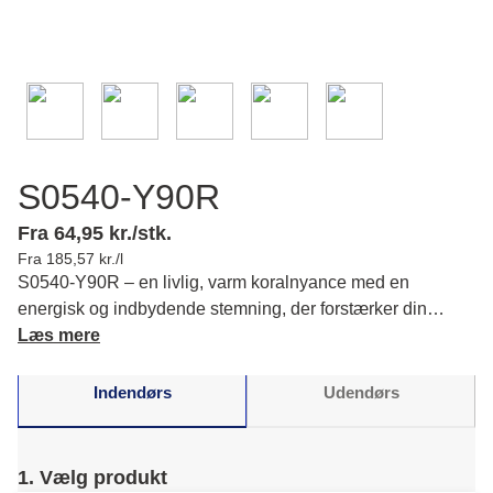
S0540-Y90R
Fra 64,95 kr./stk.
Fra 185,57 kr./l
S0540-Y90R – en livlig, varm koralnyance med en
energisk og indbydende stemning, der forstærker din
indretning med en frisk atmosfære. Læs mere om farvens
Læs mere
karakter og matchende farver.
Indendørs
Udendørs
1. Vælg produkt