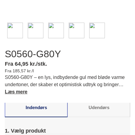
S0560-G80Y
Fra 64,95 kr./stk.
Fra 185,57 kr./l
S0560-G80Y – en lys, indbydende gul med bløde varme
undertoner, der skaber et optimistisk udtryk og bringer
energi til dine rum. Læs mere om farvens karakter og
Læs mere
matchende farver.
Indendørs
Udendørs
1. Vælg produkt