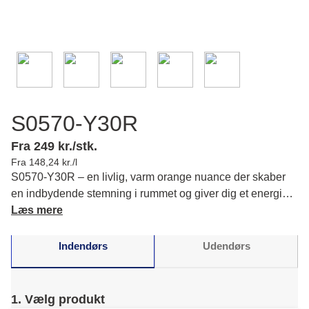
S0570-Y30R
Fra 249 kr./stk.
Fra 148,24 kr./l
S0570-Y30R – en livlig, varm orange nuance der skaber
en indbydende stemning i rummet og giver dig et energisk
pift i din indretning. Læs mere om farvens karakter og
Læs mere
matchende farver.
Indendørs
Udendørs
1. Vælg produkt