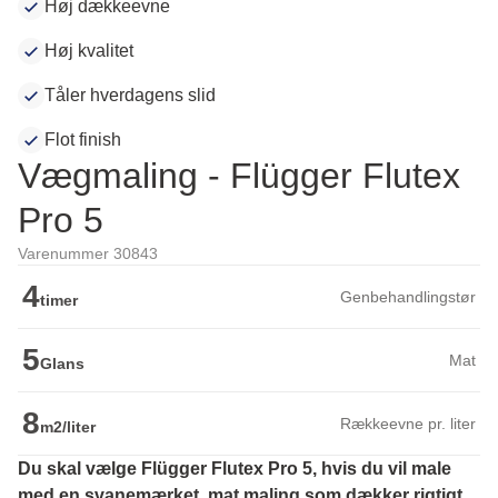
Høj dækkeevne
Høj kvalitet
Tåler hverdagens slid
Flot finish
Vægmaling - Flügger Flutex
Pro 5
Varenummer 30843
4
Genbehandlingstør
timer
5
Mat
Glans
8
Rækkeevne pr. liter
m2/liter
Du skal vælge Flügger Flutex Pro 5, hvis du vil male 
med en svanemærket, mat maling som dækker rigtigt 