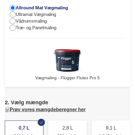
Allround Mat Vægmaling
Ultramat Vægmaling
Vådrumsmaling
Træ- og Panelmaling
Vægmaling - Flügger Flutex Pro 5
2. Vælg mængde
Prøv vores mængdeberegner her
0,7 L
2,8 L
9,1 L