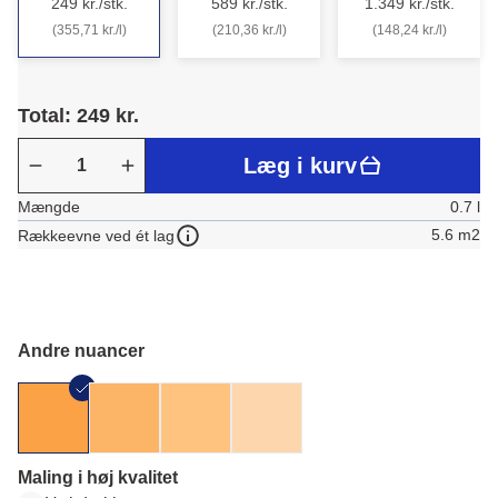
249 kr./stk.
589 kr./stk.
1.349 kr./stk.
(355,71 kr./l)
(210,36 kr./l)
(148,24 kr./l)
Total: 249 kr.
Læg i kurv
Mængde
0.7 l
5.6 m2
Rækkeevne ved ét lag
Andre nuancer
Maling i høj kvalitet