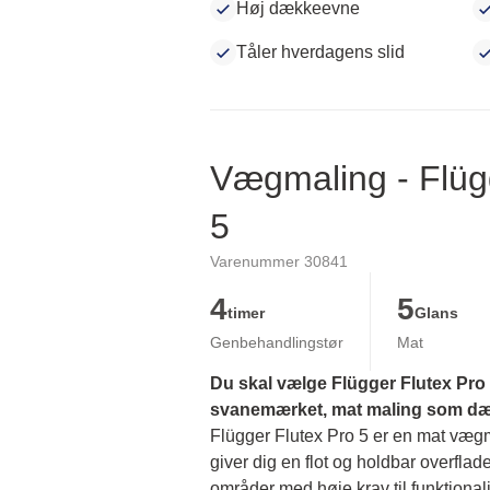
Høj dækkeevne
Tåler hverdagens slid
Vægmaling - Flüg
5
Varenummer 30841
4
5
timer
Glans
Genbehandlingstør
Mat
Du skal vælge Flügger Flutex Pro 5
svanemærket, mat maling som dækk
Flügger Flutex Pro 5 er en mat vægmal
giver dig en flot og holdbar overflade
områder med høje krav til funktionalit