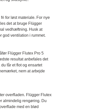
fri for løst materiale. For nye 
es det at bruge Flügger 
mal vedhæftning. Husk at 
 god ventilation i rummet.
før Flügger Flutex Pro 5 
edste resultat anbefales det 
du får et flot og ensartet 
anemærket, nem at arbejde 
ter overfladen. Flügger Flutex 
er almindelig rengøring. Du 
verflade med en blød 