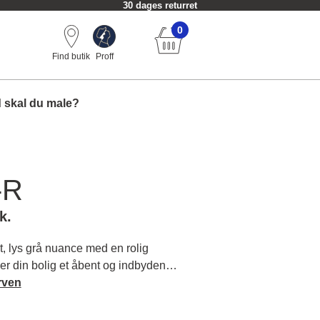
30 dages returret
0
Find butik
Proff
 skal du male?
-R
k.
, lys grå nuance med en rolig
r din bolig et åbent og indbydende
e møbler og tekstiler træde frem i
rven
e om farvens karakter og
.