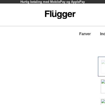
Hurtig betaling med MobilePay og ApplePay
Farver
In