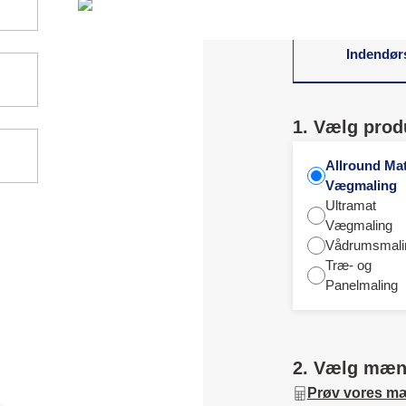
Indendør
1. Vælg prod
Allround Ma
Vægmaling
Ultramat
Vægmaling
Vådrumsmali
Træ- og
Panelmaling
2. Vælg mæ
Prøv vores m