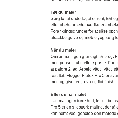
Før du maler 
Sørg for at underlaget er rent, tørt og 
eller ubehandlede overflader anbefal
Forankringsgrunder for at sikre opti
afdække gulve og møbler, og sørg for
Når du maler
Omrør malingen grundigt før brug. På
med pensel, rulle eller sprøjte. For b
at påføre 2 lag. Arbejd vådt i vådt, så 
resultat. Flügger Flutex Pro 5 er sv
med og giver en jævn og flot finish. 
Efter du har malet
Lad malingen tørre helt, før du belas
Pro 5 er en slidstærk maling, der tål
kan nemt vedligeholde den malede o