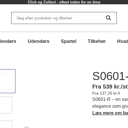
Click og Collect - oftest inden for en time
dendørs
Udendørs
Spartel
Tilbehør
Hvad
S0601
Fra 539 kr./st
Fra 137,25 kr./l
S0601-R – en sart
elegance som give
udtryk. Du kan lad
Læs mere om fa
harmoni. Læs mer
matchende farver