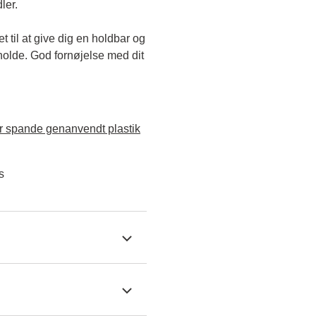
ler.
til at give dig en holdbar og 
holde. God fornøjelse med dit 
 spande genanvendt plastik
s