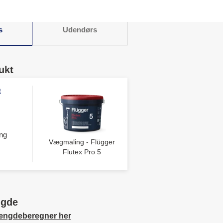
s
Udendørs
ukt
t
ng
Vægmaling - Flügger
Flutex Pro 5
ngde
ængdeberegner her