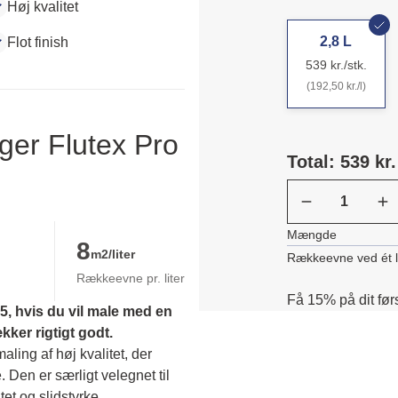
Høj kvalitet
2,8 L
Flot finish
539 kr./stk.
(192,50 kr./l)
ger Flutex Pro
Total: 539 kr.
Mængde
8
m2/liter
Rækkeevne ved ét 
Rækkeevne pr. liter
Få 15% på dit før
, hvis du vil male med en 
er rigtigt godt.
ing af høj kvalitet, der 
. Den er særligt velegnet til 
et og slidstyrke. 