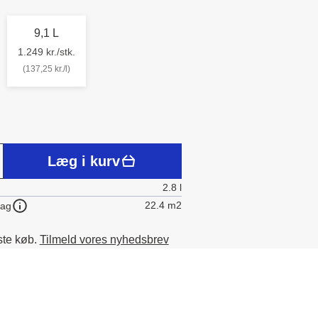
9,1 L
1.249 kr./stk.
(137,25 kr./l)
Læg i kurv
2.8 l
22.4 m2
lag
ste køb.
Tilmeld vores nyhedsbrev