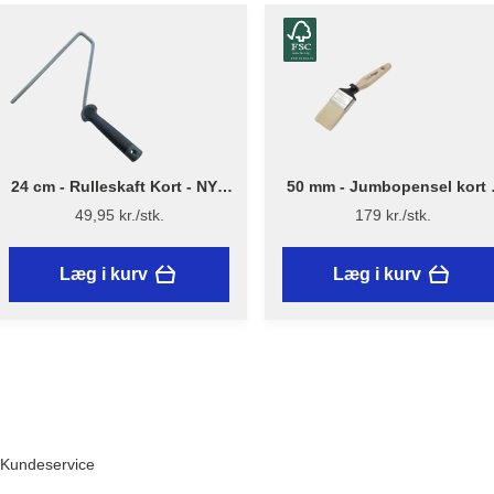
24 cm - Rulleskaft Kort - NYT
50 mm - Jumbopensel kort 
DESIGN - Flügger
Flügger Excellence Series
49,95 kr./stk.
179 kr./stk.
Læg i kurv
Læg i kurv
Kundeservice