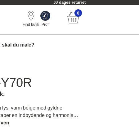
30 dages returret
0
Find butik
Proff
 skal du male?
-Y70R
k.
lys, varm beige med gyldne
skaber en indbydende og harmonisk
dretning. Oplev, hvordan du tilfører
rven
ummet. Læs mere om farvens karakter
ver.