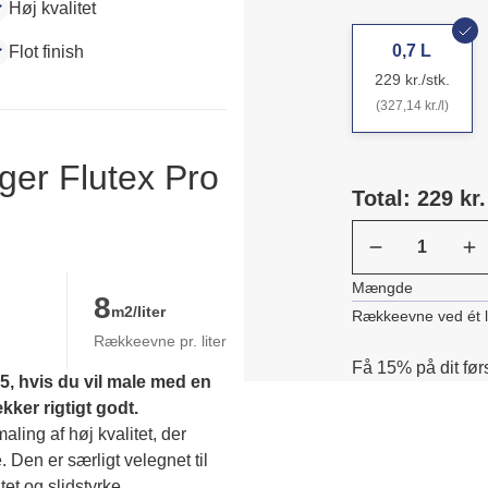
Høj kvalitet
0,7 L
Flot finish
229 kr./stk.
(327,14 kr./l)
ger Flutex Pro
Total: 229 kr.
Mængde
8
m2/liter
Rækkeevne ved ét 
Rækkeevne pr. liter
Få 15% på dit før
, hvis du vil male med en 
er rigtigt godt.
ing af høj kvalitet, der 
. Den er særligt velegnet til 
et og slidstyrke. 