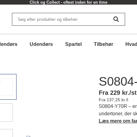
Click og Collect - oftest inden for en time
dendørs
Udendørs
Spartel
Tilbehør
Hvad
S0804
Fra 229 kr./st
Fra 137,25 kr./l
S0804-Y70R – en 
undertoner, der 
atmosfære i din in
Læs mere om fa
ro og varme til r
og matchende far