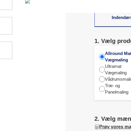
Indendør
1. Vælg prod
Allround Ma
Vægmaling
Ultramat
Vægmaling
Vådrumsmali
Træ- og
Panelmaling
2. Vælg mæ
Prøv vores m