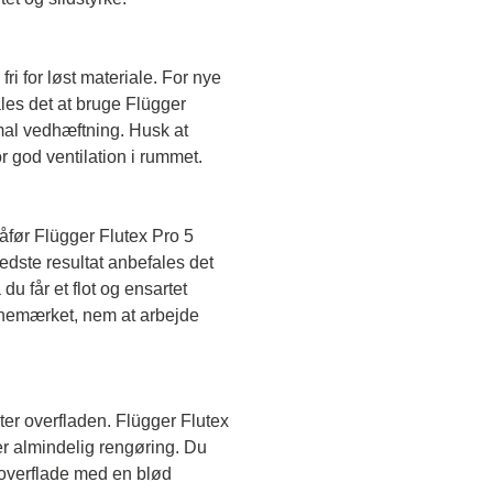
fri for løst materiale. For nye 
es det at bruge Flügger 
mal vedhæftning. Husk at 
 god ventilation i rummet.
før Flügger Flutex Pro 5 
edste resultat anbefales det 
du får et flot og ensartet 
anemærket, nem at arbejde 
ter overfladen. Flügger Flutex 
er almindelig rengøring. Du 
verflade med en blød 