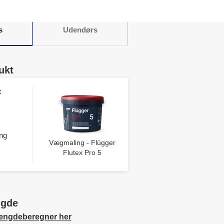
s
Udendørs
ukt
t
ng
Vægmaling - Flügger
Flutex Pro 5
ngde
ængdeberegner her