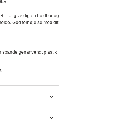
ler.
til at give dig en holdbar og 
holde. God fornøjelse med dit 
 spande genanvendt plastik
s