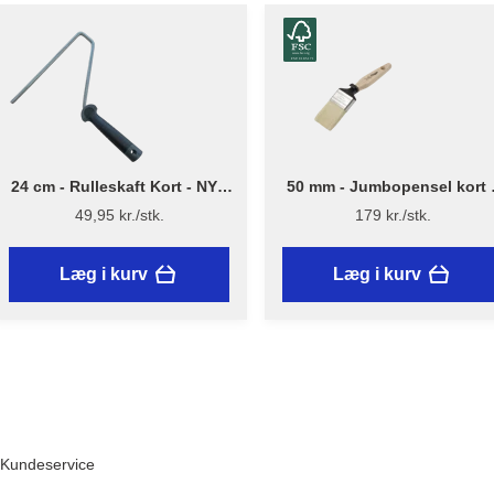
24 cm - Rulleskaft Kort - NYT
50 mm - Jumbopensel kort 
DESIGN - Flügger
Flügger Excellence Series
49,95 kr./stk.
179 kr./stk.
Læg i kurv
Læg i kurv
Kundeservice