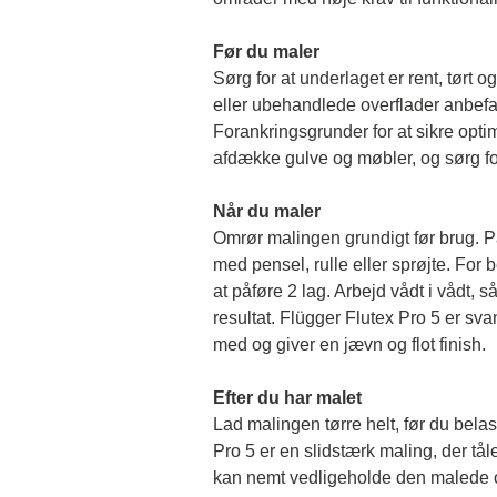
Før du maler 
Sørg for at underlaget er rent, tørt og 
eller ubehandlede overflader anbefal
Forankringsgrunder for at sikre opti
afdække gulve og møbler, og sørg for
Når du maler
Omrør malingen grundigt før brug. På
med pensel, rulle eller sprøjte. For b
at påføre 2 lag. Arbejd vådt i vådt, så 
resultat. Flügger Flutex Pro 5 er sv
med og giver en jævn og flot finish. 
Efter du har malet
Lad malingen tørre helt, før du belas
Pro 5 er en slidstærk maling, der tål
kan nemt vedligeholde den malede o