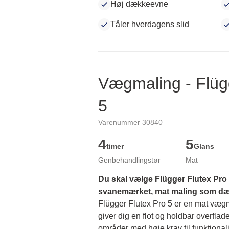
Høj dækkeevne
Tåler hverdagens slid
Vægmaling - Flüg
5
Varenummer 30840
4
5
timer
Glans
Genbehandlingstør
Mat
Du skal vælge Flügger Flutex Pro 5
svanemærket, mat maling som dækk
Flügger Flutex Pro 5 er en mat vægmal
giver dig en flot og holdbar overflade
områder med høje krav til funktionalit