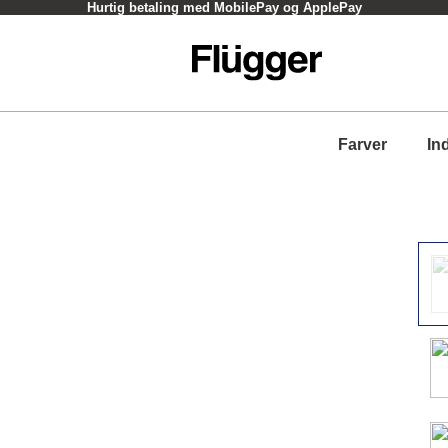
Hurtig betaling med MobilePay og ApplePay
Farver
In