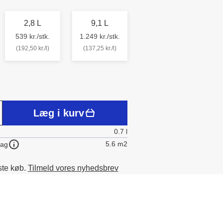
2,8 L
9,1 L
539 kr./stk.
1.249 kr./stk.
(192,50 kr./l)
(137,25 kr./l)
Læg i kurv
0.7 l
5.6 m2
lag
ste køb.
Tilmeld vores nyhedsbrev