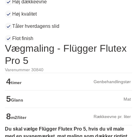
Høj dækkeevne
Høj kvalitet
Tåler hverdagens slid
Flot finish
Vægmaling - Flügger Flutex
Pro 5
Varenummer 30840
4
Genbehandlingstør
timer
5
Mat
Glans
8
Rækkeevne pr. liter
m2/liter
Du skal vælge Flügger Flutex Pro 5, hvis du vil male 
med en svanemærket, mat maling som dækker rigtigt 