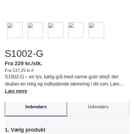
S1002-G
Fra 229 kr./stk.
Fra 137,25 kr./l
S1002-G – en lys, kølig grå med varme gule strejf, der
skaber en rolig og indbydende stemning i dit rum. Læs
mere om farvens karakter og matchende farver.
Læs mere
Indendørs
Udendørs
1. Vælg produkt