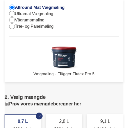
Allround Mat Vægmaling
Ultramat Vægmaling
Vådrumsmaling
Træ- og Panelmaling
Vægmaling - Flügger Flutex Pro 5
2. Vælg mængde
Prøv vores mængdeberegner her
0,7 L
2,8 L
9,1 L