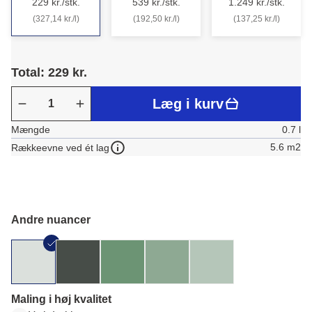
229 kr./stk.
539 kr./stk.
1.249 kr./stk.
(327,14 kr./l)
(192,50 kr./l)
(137,25 kr./l)
Total: 229 kr.
Læg i kurv
Mængde
0.7 l
5.6 m2
Rækkeevne ved ét lag
Andre nuancer
Maling i høj kvalitet