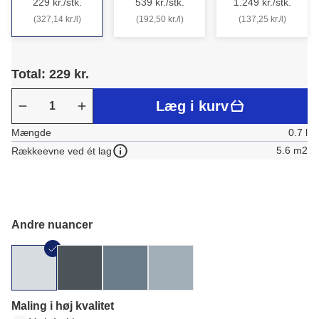
229 kr./stk.
539 kr./stk.
1.249 kr./stk.
(327,14 kr./l)
(192,50 kr./l)
(137,25 kr./l)
Total: 229 kr.
Læg i kurv
Mængde
0.7 l
5.6 m2
Rækkeevne ved ét lag
Andre nuancer
Maling i høj kvalitet