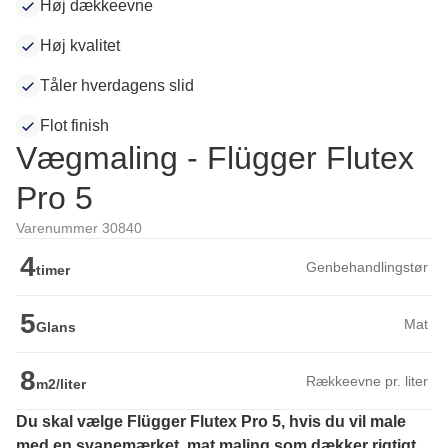
Høj dækkeevne
Høj kvalitet
Tåler hverdagens slid
Flot finish
Vægmaling - Flügger Flutex
Pro 5
Varenummer 30840
4
Genbehandlingstør
timer
5
Mat
Glans
8
Rækkeevne pr. liter
m2/liter
Du skal vælge Flügger Flutex Pro 5, hvis du vil male 
med en svanemærket, mat maling som dækker rigtigt 