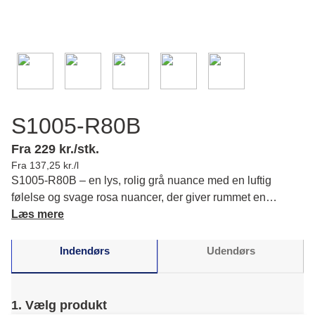
S1005-R80B
Fra 229 kr./stk.
Fra 137,25 kr./l
S1005-R80B – en lys, rolig grå nuance med en luftig
følelse og svage rosa nuancer, der giver rummet en
indbydende atmosfære, hvor du oplever både klarhed og
Læs mere
varme. Læs mere om farvens karakter og matchende
farver.
Indendørs
Udendørs
1. Vælg produkt