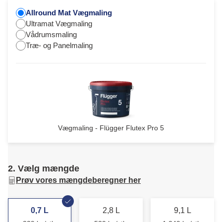
Allround Mat Vægmaling
Ultramat Vægmaling
Vådrumsmaling
Træ- og Panelmaling
Vægmaling - Flügger Flutex Pro 5
2. Vælg mængde
Prøv vores mængdeberegner her
0,7 L
2,8 L
9,1 L