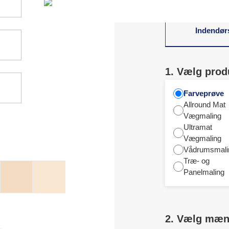
Indendør
1. Vælg prod
Farveprøve
Allround Mat
Vægmaling
Ultramat
Vægmaling
Vådrumsmali
Træ- og
Panelmaling
2. Vælg mæ