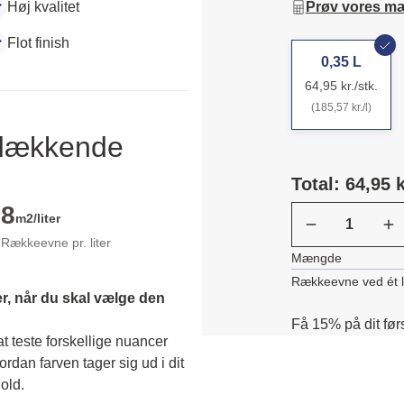
Høj kvalitet
Prøv vores m
Flot finish
0,35 L
64,95 kr./stk.
(185,57 kr./l)
ldækkende
Total: 64,95 k
8
m2/liter
Rækkeevne pr. liter
Mængde
Rækkeevne ved ét 
r, når du skal vælge den 
Få 15% på dit før
 teste forskellige nuancer 
dan farven tager sig ud i dit 
old. 