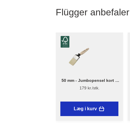
Flügger anbefaler
50 mm - Jumbopensel kort –
Flügger Excellence Series
179 kr./stk.
Læg i kurv