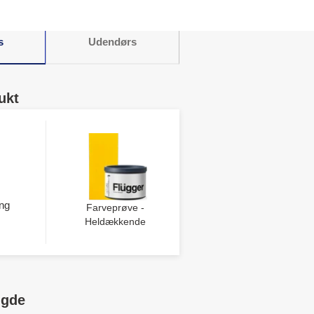
s
Udendørs
ukt
ng
Farveprøve -
Heldækkende
ngde