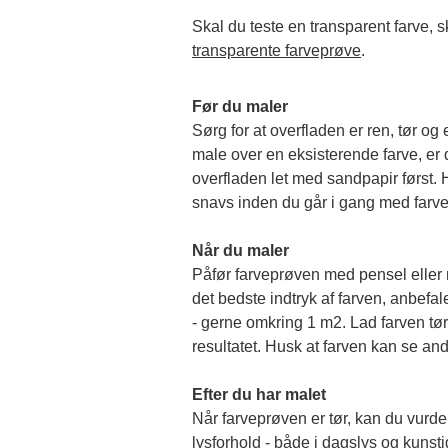
transparente farveprøve
.
Før du maler
Sørg for at overfladen er ren, tør og 
male over en eksisterende farve, er de
overfladen let med sandpapir først. Hu
snavs inden du går i gang med farv
Når du maler
Påfør farveprøven med pensel eller rul
det bedste indtryk af farven, anbefale
- gerne omkring 1 m2. Lad farven tørr
resultatet. Husk at farven kan se and
Efter du har malet
Når farveprøven er tør, kan du vurder
lysforhold - både i dagslys og kunstigt 