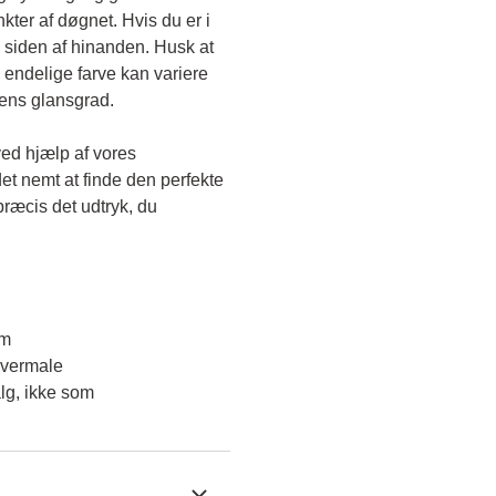
kter af døgnet. Hvis du er i 
 siden af hinanden. Husk at 
endelige farve kan variere 
gens glansgrad.
ved hjælp af vores 
et nemt at finde den perfekte 
ræcis det udtryk, du 
em
overmale
lg, ikke som