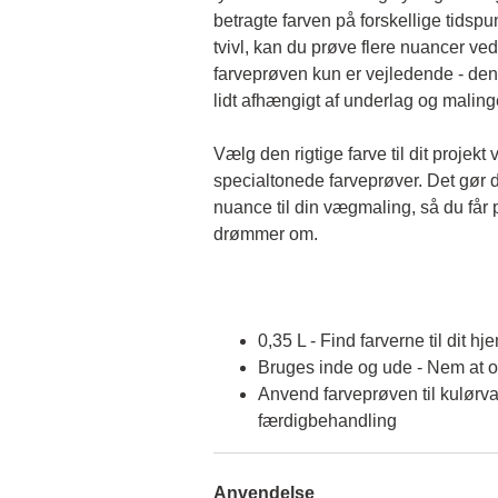
betragte farven på forskellige tidspun
tvivl, kan du prøve flere nuancer ved
farveprøven kun er vejledende - den 
lidt afhængigt af underlag og malin
Vælg den rigtige farve til dit projekt 
specialtonede farveprøver. Det gør d
nuance til din vægmaling, så du får p
drømmer om.
0,35 L - Find farverne til dit hj
Bruges inde og ude - Nem at 
Anvend farveprøven til kulørva
færdigbehandling
Anvendelse