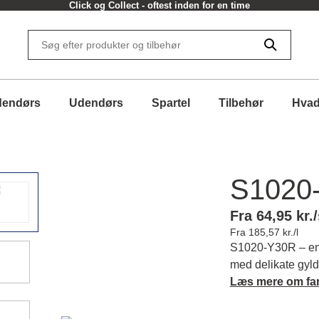
Click og Collect - oftest inden for en time
dendørs
Udendørs
Spartel
Tilbehør
Hvad
S1020
Fra 64,95 kr./
Fra 185,57 kr./l
S1020-Y30R – en 
med delikate gyld
og indbydende ste
Læs mere om fa
og roligt udtryk.
matchende farver