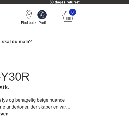
30 dages returret
0
Find butik
Proff
 skal du male?
-Y30R
stk.
lys og behagelig beige nuance
ne undertoner, der skaber en varm
mning i rum, hvor du ønsker et lyst
rven
 Læs mere om farvens karakter og
.