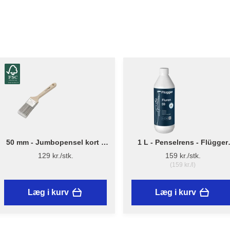
50 mm - Jumbopensel kort –
1 L - Penselrens - Flügger
Flügger Pro Series
Fluren 59
129 kr./stk.
159 kr./stk.
(159 kr./l)
Læg i kurv
Læg i kurv