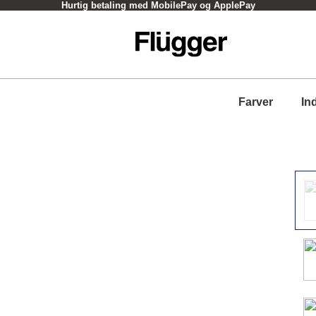
Hurtig betaling med MobilePay og ApplePay
Farver
In