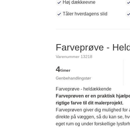
Høj dækkeevne
Tåler hverdagens slid
Farveprøve - He
Varenummer 13218
4
timer
Genbehandlingstør
Farveprøve - heldækkende
Farveprøven er en praktisk hjælpe
rigtige farve til dit malerprojekt.
Farveprøven giver dig mulighed for at
direkte på væggen, så du kan se, hvor
eget rum og under forskellige lysforh