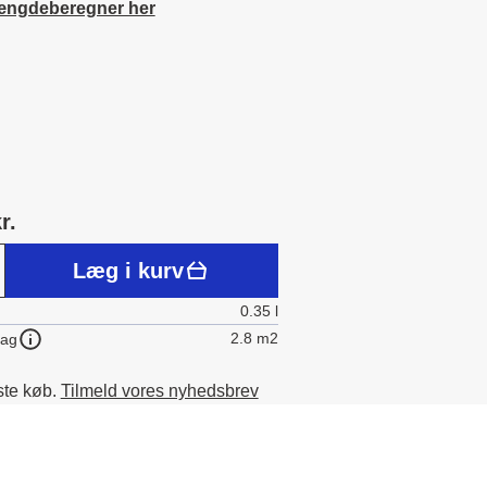
ængdeberegner her
r.
Læg i kurv
0.35 l
2.8 m2
lag
ste køb.
Tilmeld vores nyhedsbrev