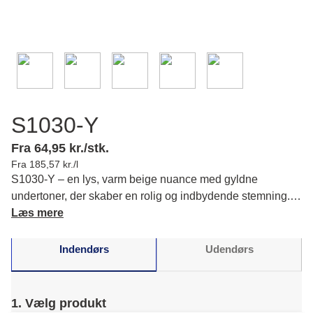
S1030-Y
Fra 64,95 kr./stk.
Fra 185,57 kr./l
S1030-Y – en lys, varm beige nuance med gyldne
undertoner, der skaber en rolig og indbydende stemning.
Du får en naturlig og tidløs base. Læs mere om farvens
Læs mere
karakter og matchende farver.
Indendørs
Udendørs
1. Vælg produkt