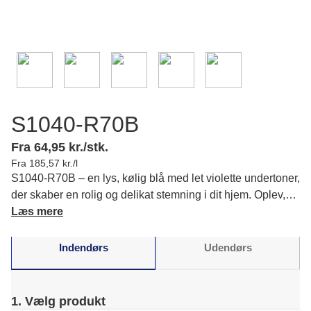
S1040-R70B
Fra 64,95 kr./stk.
Fra 185,57 kr./l
S1040-R70B – en lys, kølig blå med let violette undertoner,
der skaber en rolig og delikat stemning i dit hjem. Oplev,
hvordan den blander friskhed og tidløs elegance. Læs
Læs mere
mere om farvens karakter og matchende farver.
Indendørs
Udendørs
1. Vælg produkt